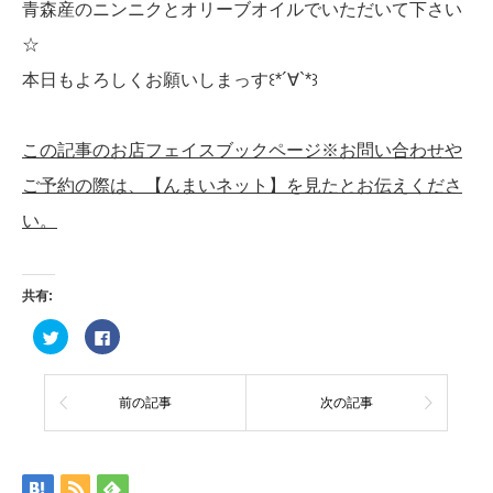
青森産のニンニクとオリーブオイルでいただいて下さい
☆
本日もよろしくお願いしまっす꒰*´∀`*꒱
この記事のお店フェイスブックページ※お問い合わせや
ご予約の際は、【んまいネット】を見たとお伝えくださ
い。
共有:
ク
Facebook
リ
で
ッ
共
ク
有
し
す
て
る
前の記事
次の記事
Twitter
に
で
は
共
ク
有
リ
(新
ッ
し
ク
い
し