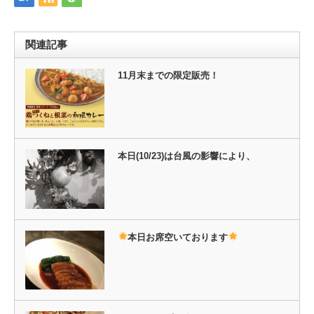
ウ
て
ィ
く
ン
だ
ド
さ
ウ
い
関連記事
で
(新
開
し
き
い
ま
ウ
11月末までの限定販売！
す)
ィ
ン
ド
ウ
で
開
き
ま
す)
本日(10/23)は台風の影響により、
本日お席空いております