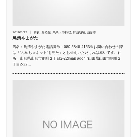
2016/6/12
和食
,
居酒屋
,
焼鳥・串料理
,
村山地域
,
山形市
鳥清やまがた
店名：鳥清やまがた電話番号：080-5848-4153※お問い合わせの際
は「"んめちゃネット"を見た」とお伝えいただければ幸いです。住
所：山形県山形市銅町２丁目2-22[map addr=”山形県山形市銅町２
丁目2-22…