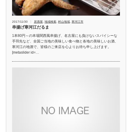
2017/11/30
居酒屋
,
地域検索
,
村山地域
,
寒河江市
串揚げ寒河江だるま
1本80円～の本場関西風串揚げ、名古屋にも負けないスパイシーな
手羽先など、全国ご当地の美味しい食べ物と各地の美味しいお酒、
寒河江の地酒で、皆様のご来店を心よりお待ち申し上げます。
[metaslider id=…