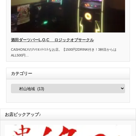
酒田ダーツバーL,O,C ロジックオブサークル
CASHONLYのｱﾒﾘｶﾝﾃｲｽﾄなお店。【1500円2DRINK付き！3杯目からは
ALL500円…
カテゴリー
カ
テ
ゴ
リ
ー
お店ピックアップ♪