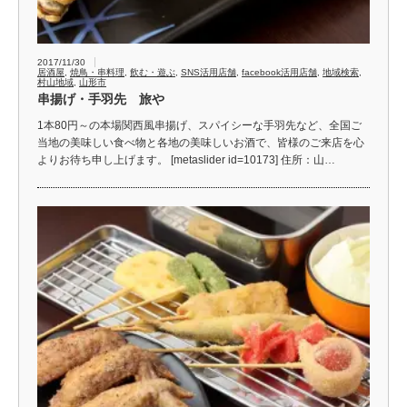
2017/11/30
居酒屋
,
焼鳥・串料理
,
飲む・遊ぶ
,
SNS活用店舗
,
facebook活用店舗
,
地域検索
,
村山地域
,
山形市
串揚げ・手羽先 旅や
1本80円～の本場関西風串揚げ、スパイシーな手羽先など、全国ご
当地の美味しい食べ物と各地の美味しいお酒で、皆様のご来店を心
よりお待ち申し上げます。 [metaslider id=10173] 住所：山…