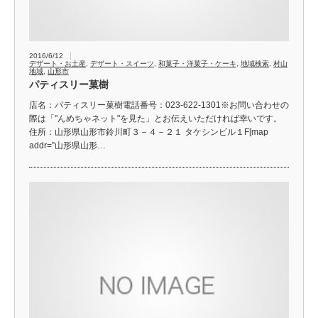
2016/6/12
デザート・お土産
,
デザート・スイーツ
,
和菓子・洋菓子・ケーキ
,
地域検索
,
村山
地域
,
山形市
パティスリー菓樹
店名：パティスリー菓樹電話番号：023-622-1301※お問い合わせの
際は「"んめちゃネット"を見た」とお伝えいただければ幸いです。
住所：山形県山形市鈴川町３－４－２１ タケシンビル１F[map
addr=”山形県山形…