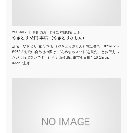
2016/6/12
和食
,
焼鳥・串料理
,
村山地域
,
山形市
やきとり 佐門 本店 （やきとりさもん）
店名：やきとり 佐門 本店 （やきとりさもん）電話番号：023-625-
8953※お問い合わせの際は「"んめちゃネット"を見た」とお伝えい
ただければ幸いです。住所：山形県山形市七日町4-16-1[map
addr=”山形…