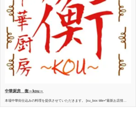
中華厨房 衡～kou～
本場中華街仕込みの料理を提供させていただきます。 [su_box title="最新お店情…