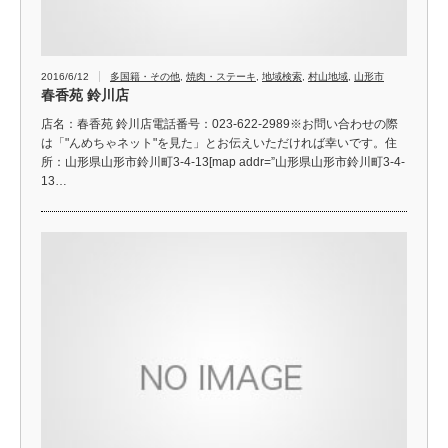
2016/6/12
多国籍・その他
,
焼肉・ステーキ
,
地域検索
,
村山地域
,
山形市
春香苑 鈴川店
店名：春香苑 鈴川店電話番号：023-622-2989※お問い合わせの際
は「"んめちゃネット"を見た」とお伝えいただければ幸いです。住
所：山形県山形市鈴川町3-4-13[map addr=”山形県山形市鈴川町3-4-
13…