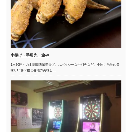
串揚げ・手羽先 旅や
1本80円～の本場関西風串揚げ、スパイシーな手羽先など、全国ご当地の美
味しい食べ物と各地の美味し…