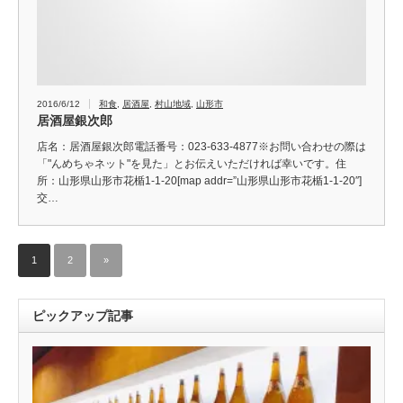
2016/6/12
和食
,
居酒屋
,
村山地域
,
山形市
居酒屋銀次郎
店名：居酒屋銀次郎電話番号：023-633-4877※お問い合わせの際は
「"んめちゃネット"を見た」とお伝えいただければ幸いです。住
所：山形県山形市花楯1-1-20[map addr=”山形県山形市花楯1-1-20″]
交…
1
2
»
ピックアップ記事