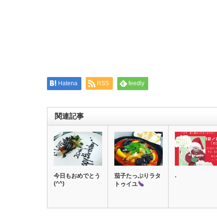
ウ
い
で
(新
開
し
き
い
ま
ウ
す)
ィ
ン
ド
ウ
で
開
き
ま
す)
Hatena
RSS
feedly
関連記事
.
今日もおめでとう
茄子たっぷりラタ
(^^)
トゥイユ