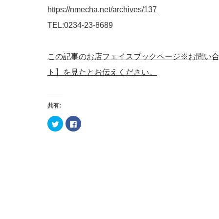
https://nmecha.net/archives/137
TEL:0234-23-8689
この記事のお店フェイスブックページ※お問い
ト】を見たとお伝えください。
共有:
ク
Facebook
リ
で
ッ
共
ク
有
し
す
て
る
Twitter
に
で
は
共
ク
有
リ
(新
ッ
し
ク
い
し
ウ
て
ィ
く
ン
だ
ド
さ