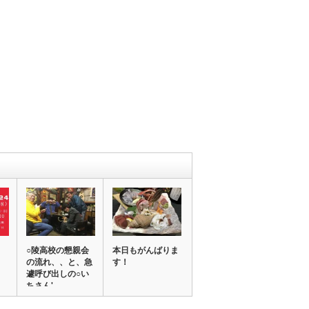
○陵高校の懇親会
本日もがんばりま
の流れ、、と、急
す！
遽呼び出しの○い
ちさん'…