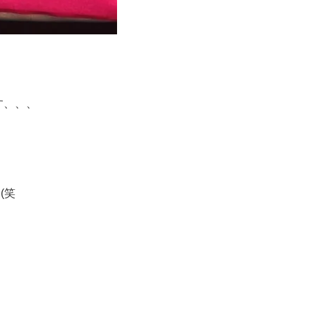
す、、、
(笑