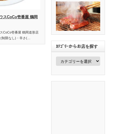
スCoCo壱番屋 鶴岡
CoCo壱番屋 鶴岡道形店
(制限なし)・辛さ(…
ｶﾃｺﾞﾘｰからお店を探す
ｶ
ﾃ
ｺﾞ
ﾘ
ｰ
か
ら
お
店
を
探
す