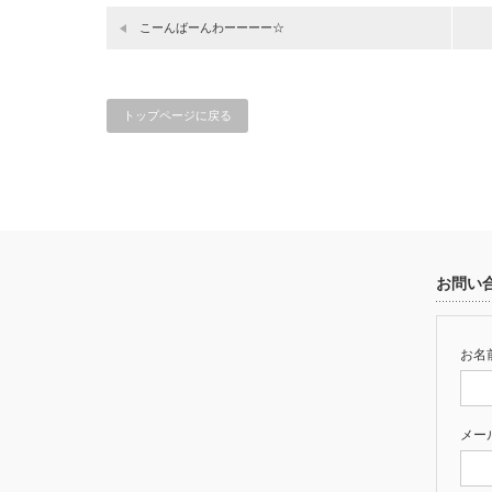
こーんばーんわーーーー☆
トップページに戻る
お問い
お名前
メー