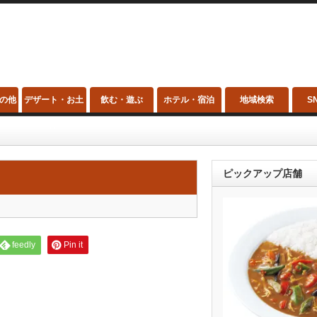
の他
デザート・お土
飲む・遊ぶ
ホテル・宿泊
地域検索
S
産
ピックアップ店舗
feedly
Pin it