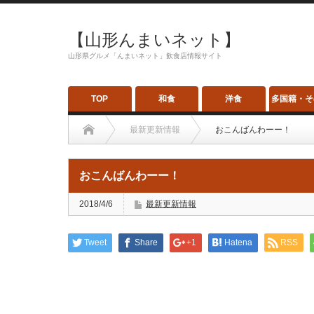
【山形んまいネット】
山形県グルメ「んまいネット」飲食店情報サイト
TOP
和食
洋食
多国籍・そ
最新更新情報
おこんばんわーー！
おこんばんわーー！
2018/4/6
最新更新情報
Tweet
Share
+1
Hatena
RSS