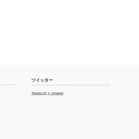
ツイッター
Tweets by y_nmainet