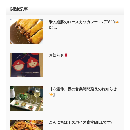
ン
だ
ド
さ
ウ
い
関連記事
で
(新
開
し
き
い
ま
ウ
米の娘豚のロースカツカレー♪ヽ(*´∀｀)
す)
ィ
&#…
ン
ド
ウ
で
開
き
ま
す)
お知らせ
【３連休、夜の営業時間延長のお知らせ♪
】
こんにちは！スパイス食堂MILLです♪