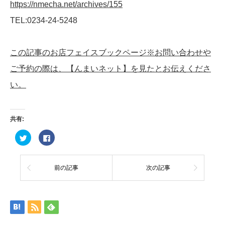
https://nmecha.net/archives/155
TEL:0234-24-5248
この記事のお店フェイスブックページ※お問い合わせや
ご予約の際は、【んまいネット】を見たとお伝えくださ
い。
共有:
ク
Facebook
リ
で
ッ
共
ク
有
し
す
て
る
前の記事
次の記事
Twitter
に
で
は
共
ク
有
リ
(新
ッ
し
ク
い
し
ウ
て
ィ
く