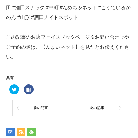
田 #酒田スナック #中町 #んめちゃネット #こくているか
のん #山形 #酒田ナイトスポット
この記事のお店フェイスブックページ※お問い合わせや
ご予約の際は、【んまいネット】を見たとお伝えくださ
い。
共有:
ク
Facebook
リ
で
ッ
共
ク
有
し
す
て
る
前の記事
次の記事
Twitter
に
で
は
共
ク
有
リ
(新
ッ
し
ク
い
し
ウ
て