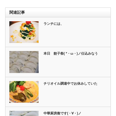
ィ
く
ン
だ
ド
さ
ウ
い
関連記事
で
(新
開
し
き
い
ま
ウ
ランチには、
す)
ィ
ン
ド
ウ
で
開
き
ま
す)
本日 餃子祭( *・ω・)ノ仕込みなう
チリオイル調達中でお休みしていた
中華厨房衡です(・∀・)ノ