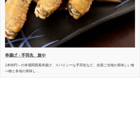
串揚げ・手羽先 旅や
1本80円～の本場関西風串揚げ、スパイシーな手羽先など、全国ご当地の美味しい食
べ物と各地の美味し…