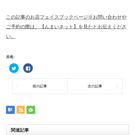
この記事のお店フェイスブックページ※お問い合わせや
ご予約の際は、【んまいネット】を見たとお伝えくださ
い。
共有:
ク
Facebook
リ
で
ッ
共
ク
有
し
す
て
る
前の記事
次の記事
Twitter
に
で
は
共
ク
有
リ
(新
ッ
し
ク
い
し
ウ
て
ィ
く
ン
だ
ド
さ
ウ
い
関連記事
で
(新