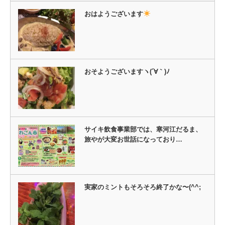
開
し
き
い
ま
ウ
おはようございます
す)
ィ
ン
ド
ウ
で
開
き
ま
す)
おそようございますヽ(´∀｀)ﾉ
サイキ飲食事業部では、寒河江だるま、
旅やが大変お世話になっており…
実家のミントもそろそろ終了かな〜(^^;