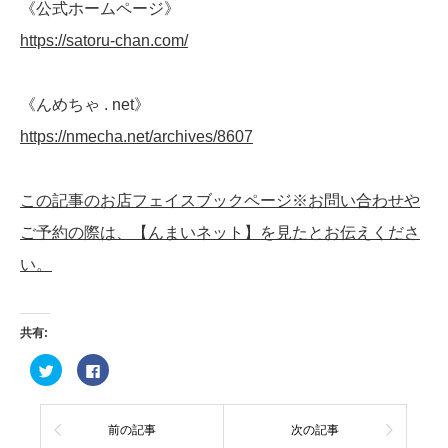
《公式ホームページ》
https://satoru-chan.com/
《んめちゃ . net》
https://nmecha.net/archives/8607
この記事のお店フェイスブックページ※お問い合わせや
ご予約の際は、【んまいネット】を見たとお伝えくださ
い。
共有:
ク
Facebook
リ
で
ッ
共
ク
有
し
す
て
る
前の記事
次の記事
Twitter
に