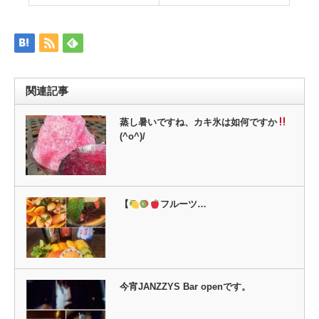
で
は
共
ク
有
リ
(新
ッ
し
ク
い
し
ウ
て
ィ
く
ン
だ
ド
さ
ウ
い
関連記事
で
(新
開
し
き
い
ま
ウ
蒸し暑いですね、カキ氷は如何ですか
す)
ィ
(^o^)/
ン
ド
ウ
で
開
き
ま
す)
【
フルーツ…
今宵JANZZYS Bar openです。