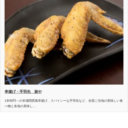
串揚げ・手羽先 旅や
1本80円～の本場関西風串揚げ、スパイシーな手羽先など、全国ご当地の美味しい食
べ物と各地の美味し…