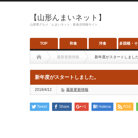
【山形んまいネット】
山形県グルメ「んまいネット」飲食店情報サイト
TOP
和食
洋食
多国籍・そ
最新更新情報
新年度がスタートしまし
新年度がスタートしました。
2018/4/12
最新更新情報
Tweet
Share
+1
Hatena
RSS