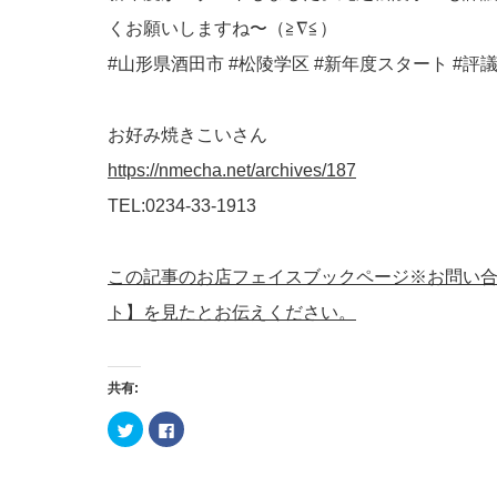
くお願いしますね〜（≧∇≦）
#山形県酒田市 #松陵学区 #新年度スタート #評
お好み焼きこいさん
https://nmecha.net/archives/187
TEL:0234-33-1913
この記事のお店フェイスブックページ※お問い
ト】を見たとお伝えください。
共有:
ク
Facebook
リ
で
ッ
共
ク
有
し
す
て
る