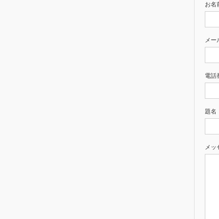
お名前
メー
電話
題名
メッ