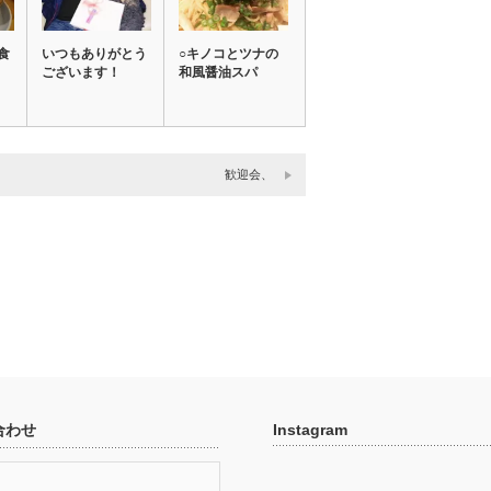
食
いつもありがとう
○キノコとツナの
ございます！
和風醤油スパ
歓迎会、
合わせ
Instagram