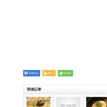
Twitter
に
で
は
共
ク
有
リ
(新
ッ
し
ク
い
し
ウ
て
ィ
く
ン
だ
ド
さ
ウ
い
で
(新
開
し
き
い
ま
ウ
す)
ィ
ン
ド
ウ
で
開
き
ま
す)
Hatena
RSS
feedly
関連記事