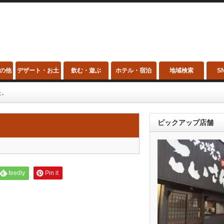
の他
デザート・お土
飲む・遊ぶ
ホテル・宿泊
地域検索
S
産
た。
ピックアップ店舗
feedly
Pin it