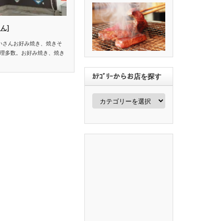
ん]
こいさんお好み焼き、焼きそ
理多数。お好み焼き、焼き
ｶﾃｺﾞﾘｰからお店を探す
ｶ
ﾃ
ｺﾞ
ﾘ
ｰ
か
ら
お
店
を
探
す