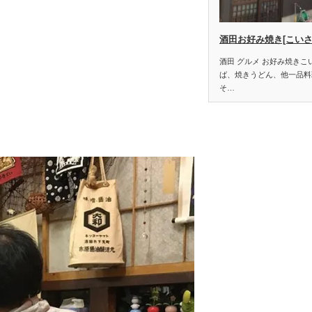
酒田お好み焼き[こいさ
酒田 グルメ お好み焼き
ば、焼きうどん、他一品料
そ…