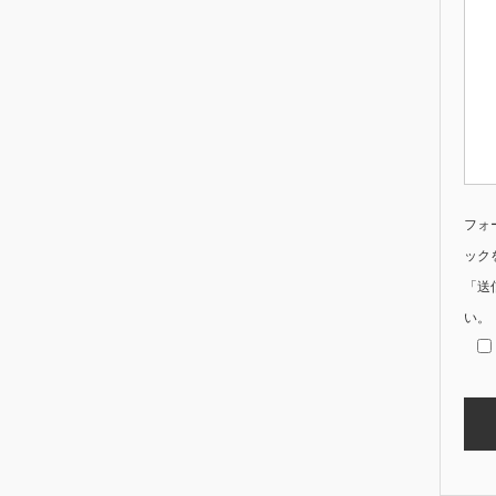
フォ
ック
「送
い。