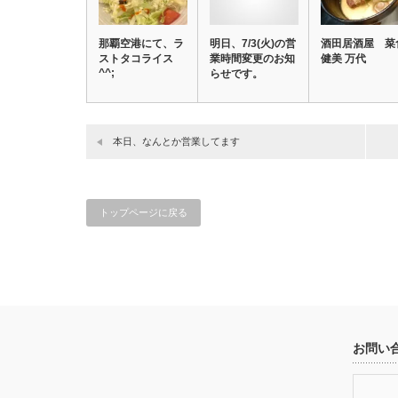
那覇空港にて、ラ
明日、7/3(火)の営
酒田居酒屋 菜
ストタコライス
業時間変更のお知
健美 万代
^^;
らせです。
本日、なんとか営業してます
トップページに戻る
お問い