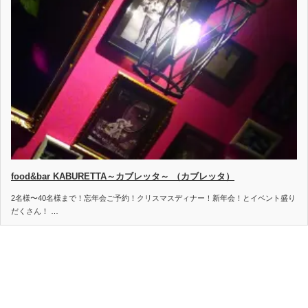
food&bar KABURETTA～カブレッタ～ （カブレッタ）
2名様〜40名様まで！忘年会ご予約！クリスマスディナー！新年会！とイベント盛り
だくさん！ …