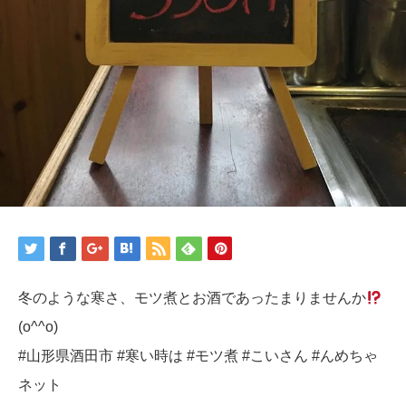
冬のような寒さ、モツ煮とお酒であったまりませんか
(o^^o)
#山形県酒田市 #寒い時は #モツ煮 #こいさん #んめちゃ
ネット