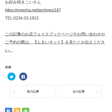
お好み焼きこいさん
https://nmecha.net/archives/187
TEL:0234-33-1913
この記事のお店フェイスブックページ※お問い合わせや
ご予約の際は、【んまいネット】を見たとお伝えくださ
い。
共有:
ク
Facebook
リ
で
ッ
共
ク
有
し
す
て
る
前の記事
次の記事
Twitter
に
で
は
共
ク
有
リ
(新
ッ
し
ク
い
し