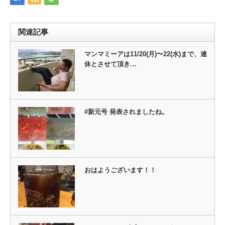
ウ
て
ィ
く
ン
だ
ド
さ
ウ
い
関連記事
で
(新
開
し
き
い
ま
ウ
マンマミーアは11/20(月)〜22(水)まで、連
す)
ィ
休とさせて頂き…
ン
ド
ウ
で
開
き
ま
す)
#新元号 発表されましたね。
おはようございます！！