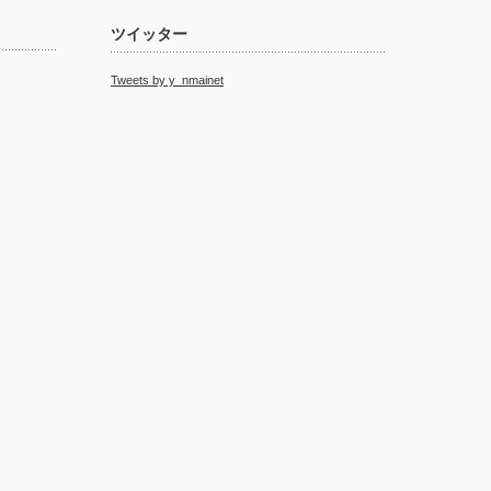
ツイッター
Tweets by y_nmainet