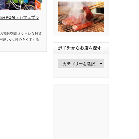
FE+POM（カフェプラ
の素敵空間 オシャレな雑貨
可愛い♪女性心をくすぐる
ｶﾃｺﾞﾘｰからお店を探す
ｶ
ﾃ
ｺﾞ
ﾘ
ｰ
か
ら
お
店
を
探
す