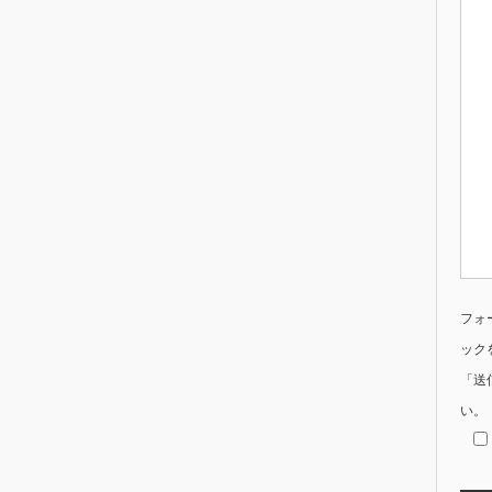
フォ
ック
「送
い。