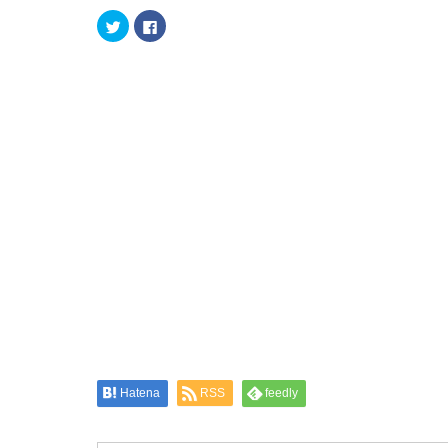
ク
Facebook
リ
で
ッ
共
ク
有
し
す
て
る
Twitter
に
で
は
共
ク
有
リ
(新
ッ
し
ク
い
し
ウ
て
ィ
く
ン
だ
ド
さ
ウ
い
で
(新
開
し
き
い
ま
ウ
す)
ィ
ン
ド
ウ
で
開
き
ま
す)
Hatena
RSS
feedly