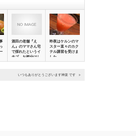
事
酒田の老舗『え
昨夜はケルンのマ
っ
ん』のママさん宅
スター直々のカク
ー
で採れたというイ
テル講習を受けま
チゴ、お裾分けし
した。
て…
いつもありがとうございます神楽 です