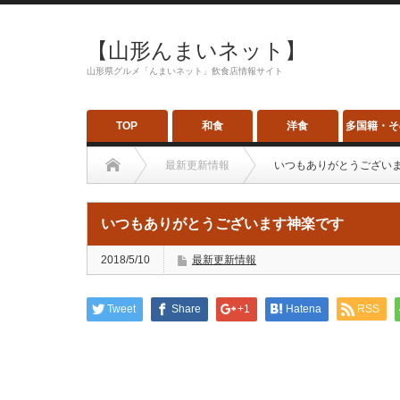
【山形んまいネット】
山形県グルメ「んまいネット」飲食店情報サイト
TOP
和食
洋食
多国籍・そ
最新更新情報
いつもありがとうござい
いつもありがとうございます神楽です
2018/5/10
最新更新情報
Tweet
Share
+1
Hatena
RSS