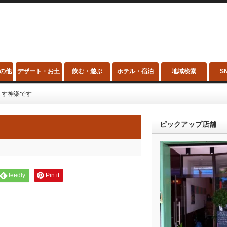
の他
デザート・お土
飲む・遊ぶ
ホテル・宿泊
地域検索
S
産
ます神楽です
ピックアップ店舗
feedly
Pin it