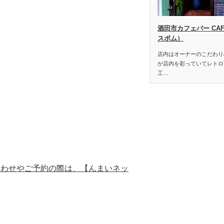
酒田市カフェバー CA
スポム）
店内はオーナーのこだわり
が店内を彩っていてレトロ
工…
合わせやご予約の際は、【んまいネッ