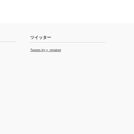
ツイッター
Tweets by y_nmainet