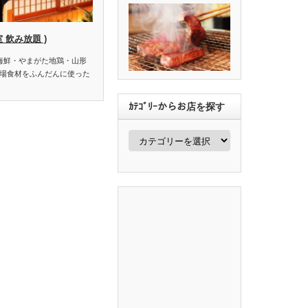
室 飲み放題 )
田海鮮・やまがた地鶏・山形
場食材をふんだんに使った
ｶﾃｺﾞﾘｰからお店を探す
ｶ
ﾃ
ｺﾞ
ﾘ
ｰ
か
ら
お
店
を
探
す