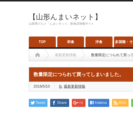
【山形んまいネット】
山形県グルメ「んまいネット」飲食店情報サイト
TOP
和食
洋食
多国籍・そ
最新更新情報
数量限定につられて買っ
数量限定につられて買ってしまいました。
2018/5/10
最新更新情報
Tweet
Share
+1
Hatena
RSS