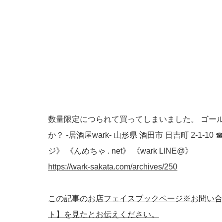
数量限定につられて買ってしまいました。 ゴー
か？ -居酒屋wark- 山形県 酒田市 日吉町 2-1-10 ☎
ジ》 《んめちゃ . net》 《wark LINE@》
https://wark-sakata.com/archives/250
この記事のお店フェイスブックページ※お問い
ト】を見たとお伝えください。