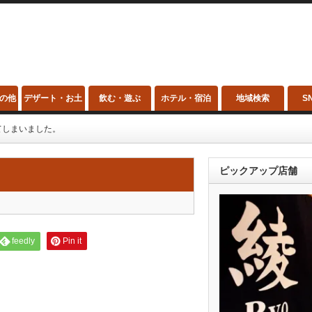
の他
デザート・お土
飲む・遊ぶ
ホテル・宿泊
地域検索
S
産
てしまいました。
ピックアップ店舗
feedly
Pin it