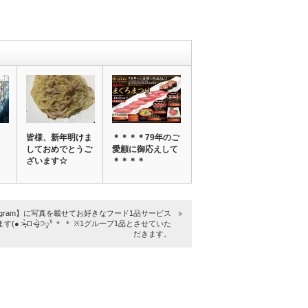
R
皆様、新年明けま
＊＊＊＊79年のご
しておめでとうご
愛顧に御応えして
ざいます☆
＊＊＊＊
stagram】に写真を載せてお好きなフード1品サービス
す(● ˃̶͈̀ロ˂̶͈́)੭ꠥ⁾⁾ ＊ ＊ ※1グループ1品とさせていた
だきます。