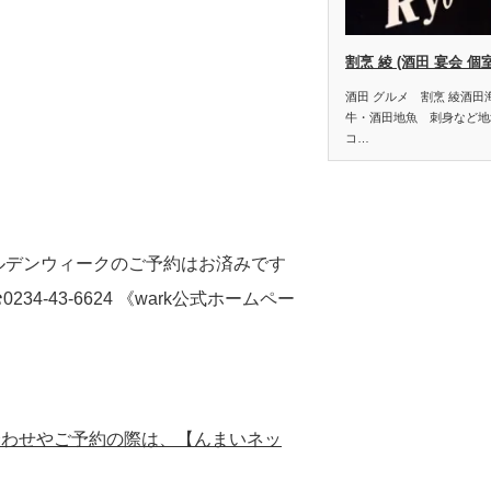
割烹 綾 (酒田 宴会 個
酒田 グルメ 割烹 綾酒
牛・酒田地魚 刺身など地
コ…
ルデンウィークのご予約はお済みです
︎0234-43-6624 《wark公式ホームペー
合わせやご予約の際は、【んまいネッ