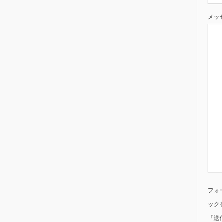
メッ
フォ
ック
「送