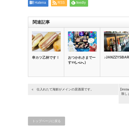
Hatena
RSS
feedly
関連記事
♪JANZZYSBA
串カツ乙杯です！
おつかれさまでー
すｯｯ(｡•ω•｡)
仕入れたて海鮮がメインの居酒屋です。
【in
致しま
トップページに戻る