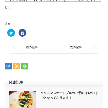
い。
共有:
ク
Facebook
リ
で
ッ
共
ク
有
し
す
て
る
前の記事
次の記事
Twitter
に
で
は
共
ク
有
リ
(新
ッ
し
ク
い
し
ウ
て
ィ
く
ン
だ
ド
さ
ウ
い
関連記事
で
(新
開
し
き
い
ま
ウ
クリスマスオードブルのご予約は12/19ま
す)
ィ
でとなっております！
ン
ド
ウ
で