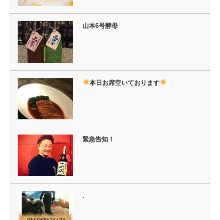
開
き
ま
す)
山本6号酵母
本日お席空いております
緊急告知！
.