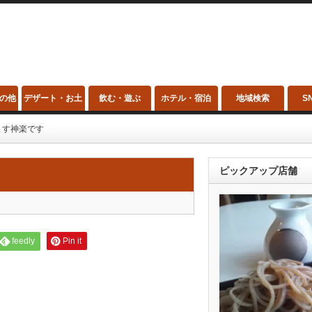
の他
デザート・お土
飲む・遊ぶ
ホテル・宿泊
地域検索
S
産
ます神楽です
ピックアップ店舗
feedly
Pin it