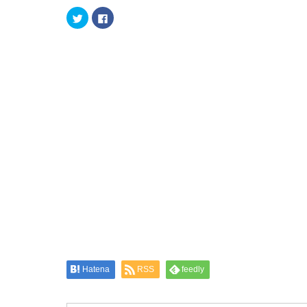
ク
Facebook
リ
で
ッ
共
ク
有
し
す
て
る
Twitter
に
で
は
共
ク
有
リ
(新
ッ
し
ク
い
し
ウ
て
ィ
く
ン
だ
ド
さ
ウ
い
で
(新
開
し
き
い
ま
ウ
す)
ィ
ン
ド
ウ
で
開
き
ま
す)
Hatena
RSS
feedly