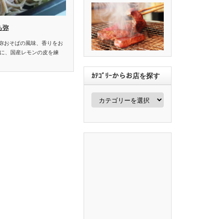
ち弥
ち弥おそばの風味、香りをお
に、国産レモンの皮を練
ｶﾃｺﾞﾘｰからお店を探す
ｶ
ﾃ
ｺﾞ
ﾘ
ｰ
か
ら
お
店
を
探
す