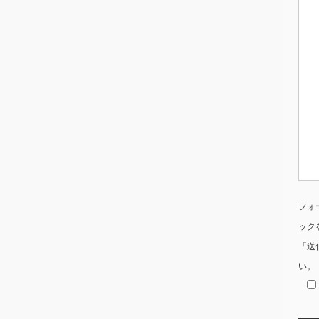
フォ
ック
「送
い。