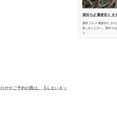
酒田そば 蕎麦切り き
酒田 グルメ 蕎麦切り き
楽しみください。更科そば
り…
合わせやご予約の際は、【んまいネッ