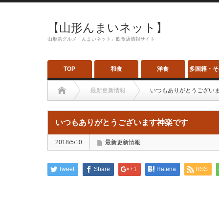
【山形んまいネット】
山形県グルメ「んまいネット」飲食店情報サイト
TOP
和食
洋食
多国籍・そ
最新更新情報
いつもありがとうござい
いつもありがとうございます神楽です
2018/5/10
最新更新情報
Tweet
Share
+1
Hatena
RSS