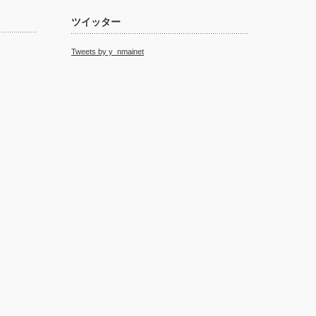
ツイッター
Tweets by y_nmainet