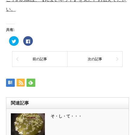
い。
共有:
ク
Facebook
リ
で
ッ
共
ク
有
し
す
て
る
前の記事
次の記事
Twitter
に
で
は
共
ク
有
リ
(新
ッ
し
ク
い
し
ウ
て
ィ
く
ン
だ
ド
さ
ウ
い
関連記事
で
(新
開
し
き
い
ま
ウ
そ・し・て・・・
す)
ィ
ン
ド
ウ
で