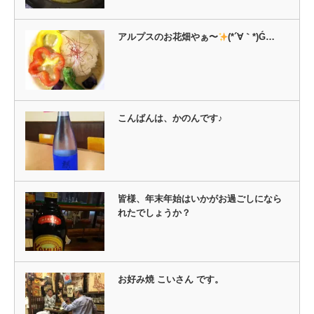
開
き
ま
す)
アルプスのお花畑やぁ〜
(*´∀｀*)Ǵ…
こんばんは、かのんです♪
皆様、年末年始はいかがお過ごしになら
れたでしょうか？
お好み焼 こいさん です。