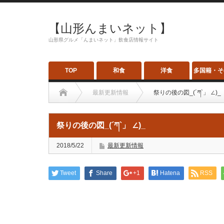
【山形んまいネット】
山形県グルメ「んまいネット」飲食店情報サイト
TOP
和食
洋食
多国籍・そ
最新更新情報
祭りの後の図_(´ཀ`」 ∠)_
祭りの後の図_(´ཀ`」 ∠)_
2018/5/22
最新更新情報
Tweet
Share
+1
Hatena
RSS