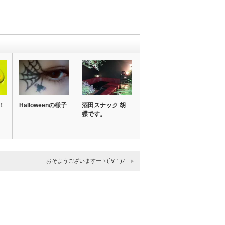
！
Halloweenの様子
酒田スナック 胡
蝶です。
おそようございますーヽ(´∀｀)ﾉ