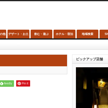
の他
デザート・お土
飲む・遊ぶ
ホテル・宿泊
地域検索
S
産
ピックアップ店舗
feedly
Pin it