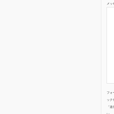
メッ
フォ
ック
「送