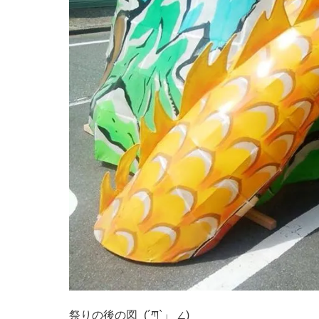
祭りの後の図_(´ཀ`」 ∠)_