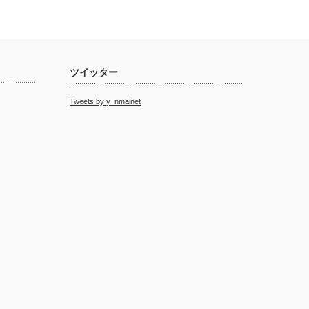
ツイッター
Tweets by y_nmainet