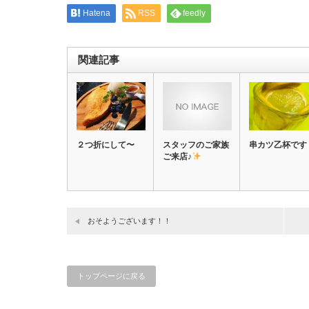
す)
Hatena
RSS
feedly
関連記事
２つ折にして〜
スタッフのご家族
串カツ乙杯です
ご来店♪
おそようございます！！
トップページに戻る