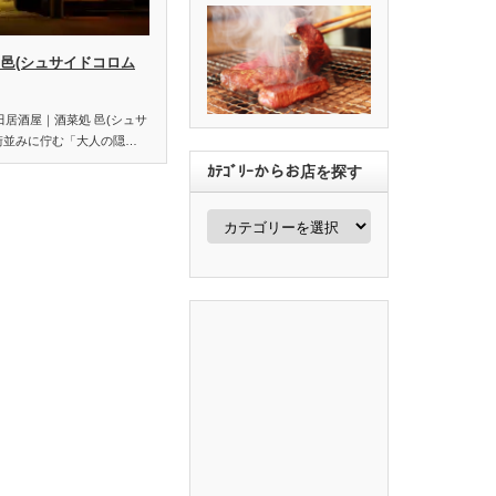
 邑(シュサイドコロム
田居酒屋｜酒菜処 邑(シュサ
街並みに佇む「大人の隠…
ｶﾃｺﾞﾘｰからお店を探す
ｶ
ﾃ
ｺﾞ
ﾘ
ｰ
か
ら
お
店
を
探
す