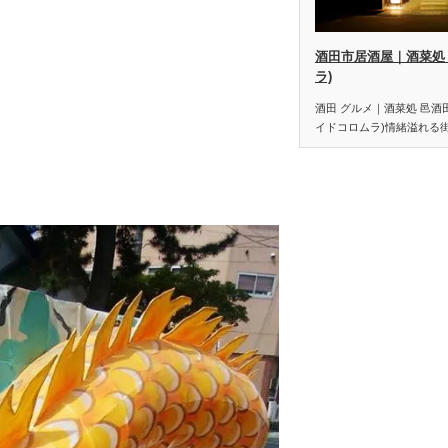
酒田市居酒屋｜酒菜処
ラ)
酒田 グルメ｜酒菜処 邑酒
イドコロムラ)情緒溢れる