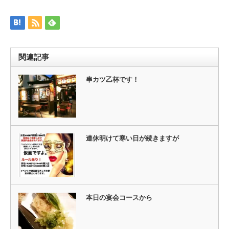
有
リ
(新
ッ
し
ク
い
し
ウ
て
ィ
く
ン
だ
ド
さ
ウ
い
関連記事
で
(新
開
し
き
い
ま
ウ
串カツ乙杯です！
す)
ィ
ン
ド
ウ
で
開
き
ま
す)
連休明けて寒い日が続きますが
本日の宴会コースから