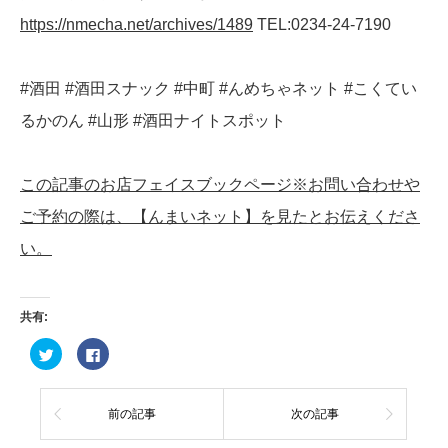
https://nmecha.net/archives/1489
TEL:0234-24-7190
#酒田 #酒田スナック #中町 #んめちゃネット #こくてい
るかのん #山形 #酒田ナイトスポット
この記事のお店フェイスブックページ※お問い合わせや
ご予約の際は、【んまいネット】を見たとお伝えくださ
い。
共有:
ク
Facebook
リ
で
ッ
共
ク
有
し
す
て
る
前の記事
次の記事
Twitter
に
で
は
共
ク