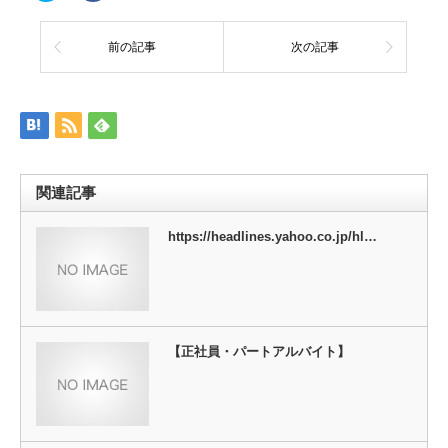
ッ
共
ク
有
し
す
て
る
前の記事
次の記事
Twitter
に
で
は
共
ク
有
リ
(新
ッ
し
ク
い
し
ウ
て
ィ
く
ン
だ
ド
さ
ウ
い
関連記事
で
(新
開
し
き
い
ま
ウ
https://headlines.yahoo.co.jp/hl…
す)
ィ
ン
ド
ウ
で
開
き
ま
す)
【正社員・パートアルバイト】