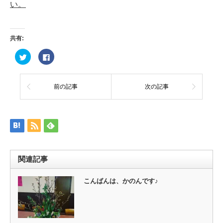
い。
共有:
ク
Facebook
リ
で
ッ
共
ク
有
し
す
て
る
前の記事
次の記事
Twitter
に
で
は
共
ク
有
リ
(新
ッ
し
ク
い
し
ウ
て
ィ
く
ン
だ
ド
さ
ウ
い
関連記事
で
(新
開
し
き
い
ま
ウ
こんばんは、かのんです♪
す)
ィ
ン
ド
ウ
で
開
き