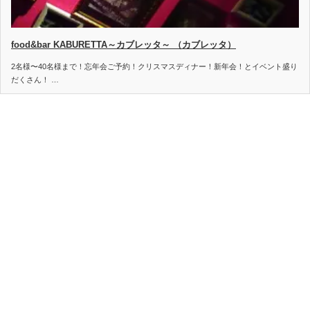
food&bar KABURETTA～カブレッタ～ （カブレッタ）
2名様〜40名様まで！忘年会ご予約！クリスマスディナー！新年会！とイベント盛り
だくさん！ …