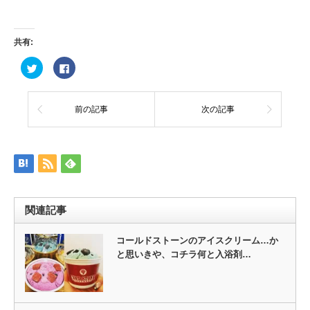
共有:
ク
Facebook
リ
で
ッ
共
ク
有
し
す
て
る
前の記事
次の記事
Twitter
に
で
は
共
ク
有
リ
(新
ッ
し
ク
い
し
ウ
て
ィ
く
ン
だ
ド
さ
ウ
い
関連記事
で
(新
開
し
き
い
ま
ウ
コールドストーンのアイスクリーム…か
す)
ィ
と思いきや、コチラ何と入浴剤…
ン
ド
ウ
で
開
き
ま