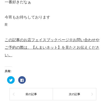
一番好きだなぁ
今宵もお待ちしております
R
この記事のお店フェイスブックページ※お問い合わせや
ご予約の際は、【んまいネット】を見たとお伝えくださ
い。
共有:
ク
Facebook
リ
で
ッ
共
ク
有
し
す
て
る
前の記事
次の記事
Twitter
に
で
は
共
ク
有
リ