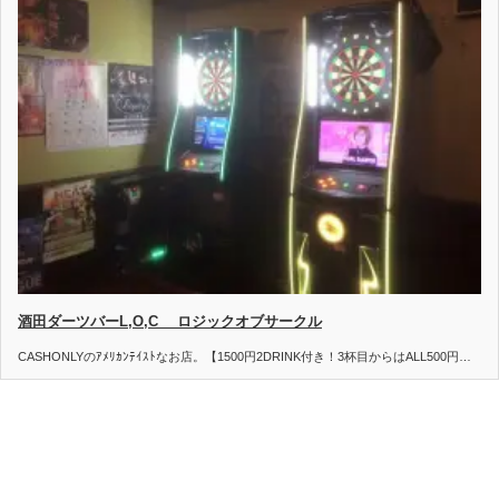
酒田ダーツバーL,O,C ロジックオブサークル
CASHONLYのｱﾒﾘｶﾝﾃｲｽﾄなお店。【1500円2DRINK付き！3杯目からはALL500円…