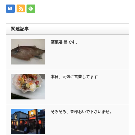
(新
ッ
し
ク
い
し
ウ
て
ィ
く
ン
だ
ド
さ
ウ
い
関連記事
で
(新
開
し
き
い
ま
ウ
酒菜処 邑です。
す)
ィ
ン
ド
ウ
で
開
き
ま
す)
本日、元気に営業してます
そろそろ、皆様おいで下さいませ。