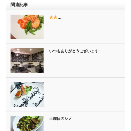
ウ
い
関連記事
で
(新
開
し
き
い
ま
ウ
…
す)
ィ
ン
ド
ウ
で
開
き
ま
す)
いつもありがとうございます
.
土曜日のシメ