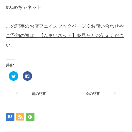
#んめちゃネット
この記事のお店フェイスブックページ※お問い合わせや
ご予約の際は、【んまいネット】を見たとお伝えくださ
い。
共有:
ク
Facebook
リ
で
ッ
共
ク
有
し
す
て
る
前の記事
次の記事
Twitter
に
で
は
共
ク
有
リ
(新
ッ
し
ク
い
し
ウ
て
ィ
く
ン
だ
ド
さ