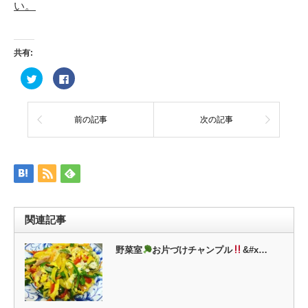
い。
共有:
ク
Facebook
リ
で
ッ
共
ク
有
し
す
て
る
前の記事
次の記事
Twitter
に
で
は
共
ク
有
リ
(新
ッ
し
ク
い
し
ウ
て
ィ
く
ン
だ
ド
さ
ウ
い
関連記事
で
(新
開
し
き
い
ま
ウ
野菜室
お片づけチャンプル
&#x…
す)
ィ
ン
ド
ウ
で
開
き