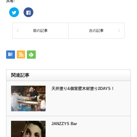
共有:
ク
Facebook
リ
で
ッ
共
ク
有
し
す
て
る
前の記事
次の記事
Twitter
に
で
は
共
ク
有
リ
(新
ッ
し
ク
い
し
ウ
て
ィ
く
ン
だ
ド
さ
ウ
い
関連記事
で
(新
開
し
き
い
ま
ウ
天井塗り&個室壁木材塗り2DAYS！
す)
ィ
ン
ド
ウ
で
開
き
ま
す)
JANZZYS Bar