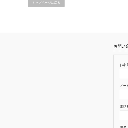
トップページに戻る
お問い
お名前
メー
電話
題名