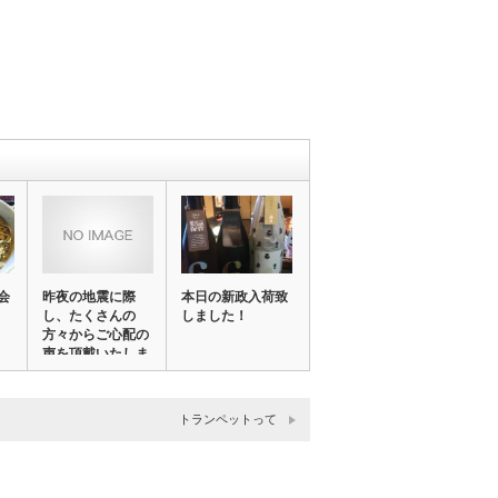
会
昨夜の地震に際
本日の新政入荷致
し、たくさんの
しました！
方々からご心配の
声を頂戴いたしま
して…
トランペットって