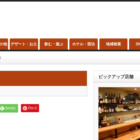
の他
デザート・お土
飲む・遊ぶ
ホテル・宿泊
地域検索
S
産
꒱
ピックアップ店舗
feedly
Pin it