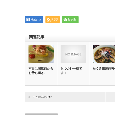
ウ
で
開
き
ま
す)
Hatena
RSS
feedly
関連記事
本日は開店前から
おつカレー様で
たくみ銀座商興
お待ち頂き、
す！
こんばんわ(ᵔᴥᵔ)