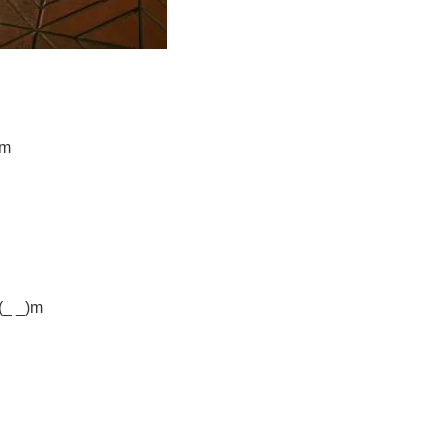
m
 _)m