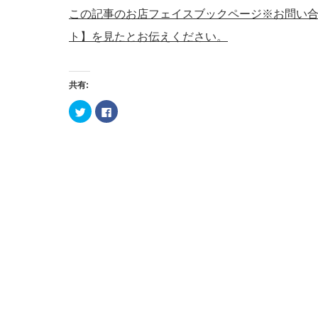
この記事のお店フェイスブックページ※お問い
ト】を見たとお伝えください。
共有:
ク
Facebook
リ
で
ッ
共
ク
有
し
す
て
る
Twitter
に
で
は
共
ク
有
リ
(新
ッ
し
ク
い
し
ウ
て
ィ
く
ン
だ
ド
さ
ウ
い
で
(新
開
し
き
い
ま
ウ
す)
ィ
ン
ド