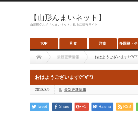
【山形んまいネット】
山形県グルメ「んまいネット」飲食店情報サイト
TOP
和食
洋食
多国籍・そ
最新更新情報
おはようございます꒰*´∀`*
おはようございます꒰*´∀`*꒱
2018/8/9
最新更新情報
Tweet
Share
+1
Hatena
RSS