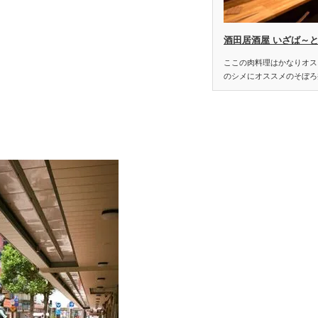
酒田居酒屋 いざば～
ここの肉料理はかなりオス
のシメにオススメのそぼろ