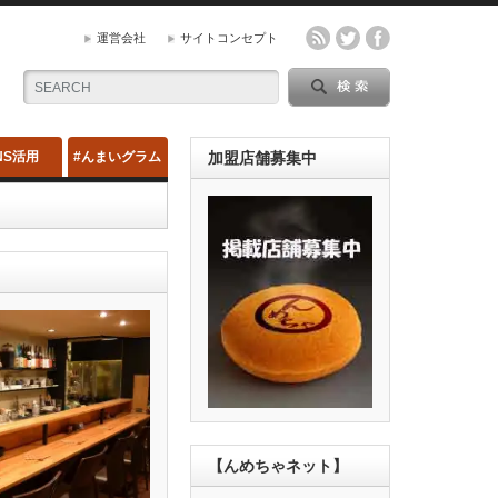
運営会社
サイトコンセプト
NS活用
#んまいグラム
加盟店舗募集中
【んめちゃネット】