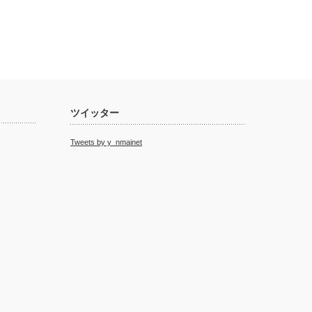
ツイッター
Tweets by y_nmainet