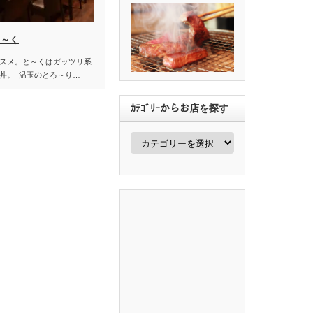
と～く
スメ。と～くはガッツリ系
丼。 温玉のとろ～り…
ｶﾃｺﾞﾘｰからお店を探す
ｶ
ﾃ
ｺﾞ
ﾘ
ｰ
か
ら
お
店
を
探
す