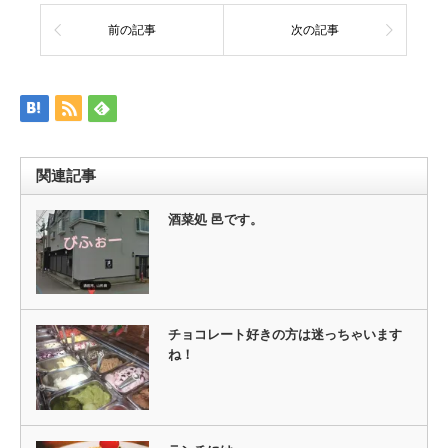
ク
有
し
す
て
る
前の記事
次の記事
Twitter
に
で
は
共
ク
有
リ
(新
ッ
し
ク
い
し
ウ
て
ィ
く
ン
だ
ド
さ
ウ
い
関連記事
で
(新
開
し
き
い
ま
ウ
酒菜処 邑です。
す)
ィ
ン
ド
ウ
で
開
き
ま
す)
チョコレート好きの方は迷っちゃいます
ね！