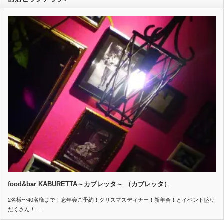
food&bar KABURETTA～カブレッタ～ （カブレッタ）
2名様〜40名様まで！忘年会ご予約！クリスマスディナー！新年会！とイベント盛り
だくさん！ …