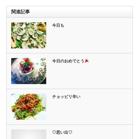
ン
だ
ド
さ
ウ
い
関連記事
で
(新
開
し
き
い
ま
ウ
今日も
す)
ィ
ン
ド
ウ
で
開
き
ま
す)
今日のおめでとう
チョッピリ辛い
♡思い出♡