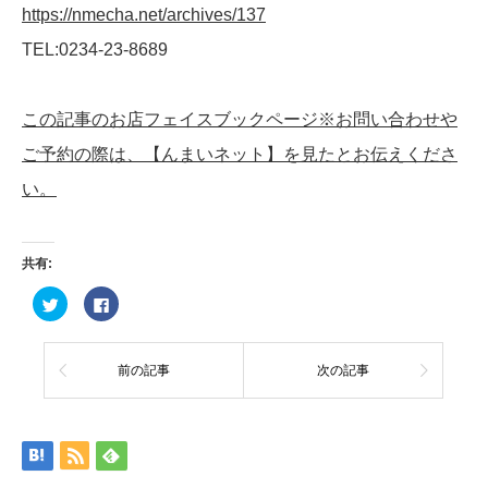
https://nmecha.net/archives/137
TEL:0234-23-8689
この記事のお店フェイスブックページ※お問い合わせや
ご予約の際は、【んまいネット】を見たとお伝えくださ
い。
共有:
ク
Facebook
リ
で
ッ
共
ク
有
し
す
て
る
前の記事
次の記事
Twitter
に
で
は
共
ク
有
リ
(新
ッ
し
ク
い
し
ウ
て
ィ
く