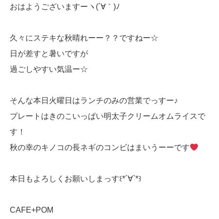
おはようございますーヽ(´∀｀)ﾉ
久々にステキな秋晴れーー？？ですねー☆
日が差すと暑いですが
過ごしやすい気温ー☆
そんな本日火曜日はランチのみの営業でっすー♪
プレートはきのこいっぱい明太子クリームオムライスで
す！
秋の幸のキノコの長ネギのコンビはまいうーーです
本日もよろしくお願いしまっす꒰*´∀`*꒱
CAFE+POM