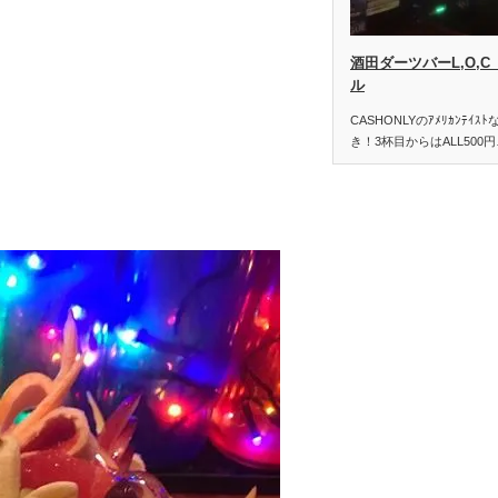
酒田ダーツバーL,O,
ル
CASHONLYのｱﾒﾘｶﾝﾃｲｽ
き！3杯目からはALL500