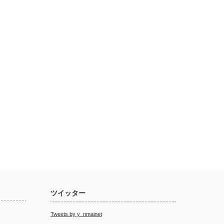
ツイッター
Tweets by y_nmainet