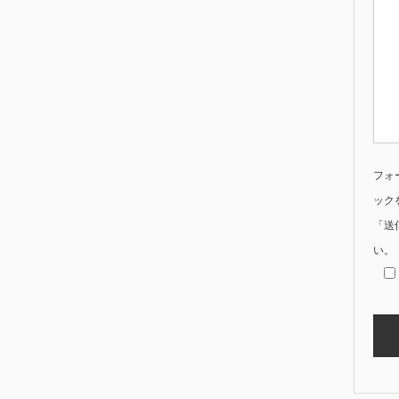
フォ
ック
「送
い。