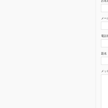
お名前
メー
電話
題名
メッ