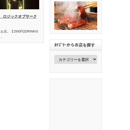
C ロジックオブサーク
ﾄなお店。【1500円2DRINK付
円…
ｶﾃｺﾞﾘｰからお店を探す
ｶ
ﾃ
ｺﾞ
ﾘ
ｰ
か
ら
お
店
を
探
す