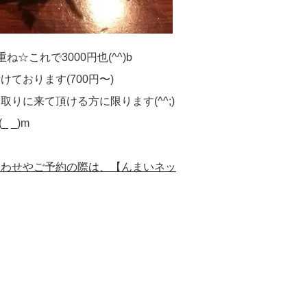
これで3000円也(^^)b
ております(700円〜)
りに来て頂ける方に限ります(^^;)
 _)m
合わせやご予約の際は、【んまいネッ