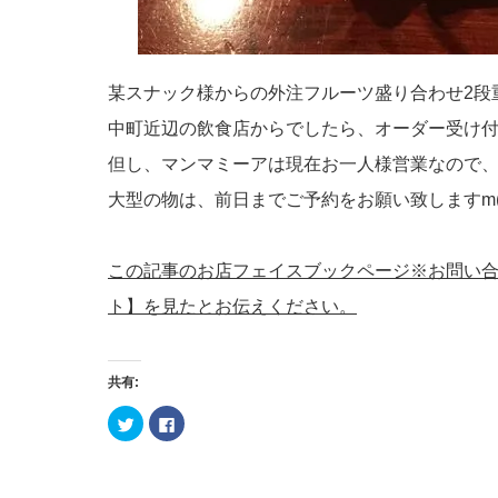
某スナック様からの外注フルーツ盛り合わせ2段重ね☆
中町近辺の飲食店からでしたら、オーダー受け付け
但し、マンマミーアは現在お一人様営業なので、取
大型の物は、前日までご予約をお願い致しますm(_
この記事のお店フェイスブックページ※お問い
ト】を見たとお伝えください。
共有:
ク
Facebook
リ
で
ッ
共
ク
有
し
す
て
る