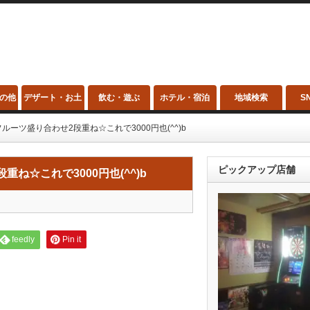
の他
デザート・お土
飲む・遊ぶ
ホテル・宿泊
地域検索
S
産
ーツ盛り合わせ2段重ね☆これで3000円也(^^)b
ピックアップ店舗
ね☆これで3000円也(^^)b
feedly
Pin it