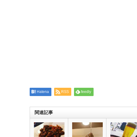
Twitter
に
で
は
共
ク
有
リ
(新
ッ
し
ク
い
し
ウ
て
ィ
く
ン
だ
ド
さ
ウ
い
で
(新
開
し
き
い
ま
ウ
す)
ィ
ン
ド
ウ
で
開
き
ま
す)
Hatena
RSS
feedly
関連記事