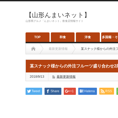
【山形んまいネット】
山形県グルメ「んまいネット」飲食店情報サイト
TOP
和食
洋食
多国籍・そ
最新更新情報
某スナック様からの外注フル
某スナック様からの外注フルーツ盛り合わせ2段重
2018/9/13
最新更新情報
Tweet
Share
+1
Hatena
RSS