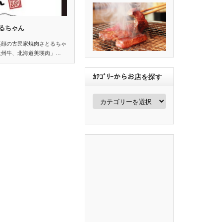
るちゃん
笑顔の古民家焼肉さとるちゃ
上州牛、北海道美瑛肉」…
ｶﾃｺﾞﾘｰからお店を探す
ｶ
ﾃ
ｺﾞ
ﾘ
ｰ
か
ら
お
店
を
探
す