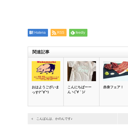
す)
ィ
ン
ド
ウ
で
開
き
ま
す)
Hatena
RSS
feedly
関連記事
おはようございま
こんにちばーー
赤身フェア！
んヽ(´∀｀)ﾉ
っす꒰*´∀`*꒱
こんばんは、かのんです♪