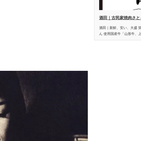
酒田｜古民家焼肉さと
酒田｜新鮮、安い、大盛 
ん 使用国産牛「山形牛、