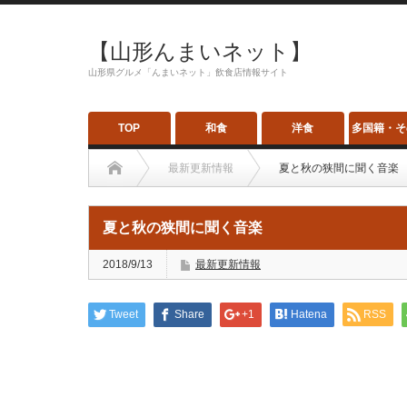
【山形んまいネット】
山形県グルメ「んまいネット」飲食店情報サイト
TOP
和食
洋食
多国籍・そ
最新更新情報
夏と秋の狭間に聞く音楽
夏と秋の狭間に聞く音楽
2018/9/13
最新更新情報
Tweet
Share
+1
Hatena
RSS