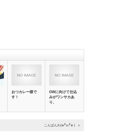
おつカレー様で
GWに向けて仕込
す！
みがワンサカあ
り、
こんばんわ(๑╹ω╹๑ )