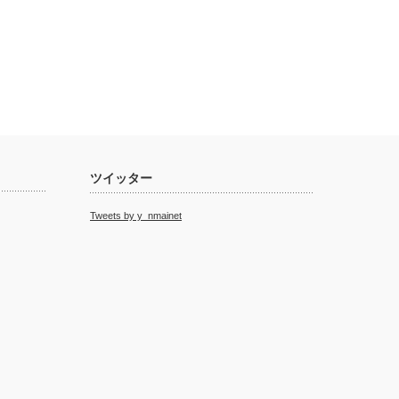
ツイッター
Tweets by y_nmainet