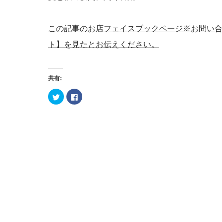
この記事のお店フェイスブックページ※お問い
ト】を見たとお伝えください。
共有:
ク
Facebook
リ
で
ッ
共
ク
有
し
す
て
る
Twitter
に
で
は
共
ク
有
リ
(新
ッ
し
ク
い
し
ウ
て
ィ
く
ン
だ
ド
さ
ウ
い
で
(新
開
し
き
い
ま
ウ