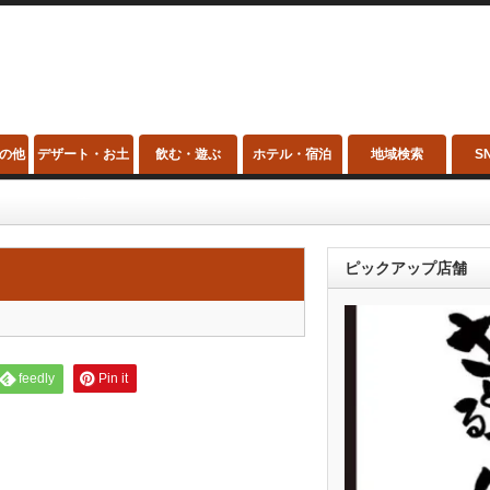
の他
デザート・お土
飲む・遊ぶ
ホテル・宿泊
地域検索
S
産
ピックアップ店舗
feedly
Pin it