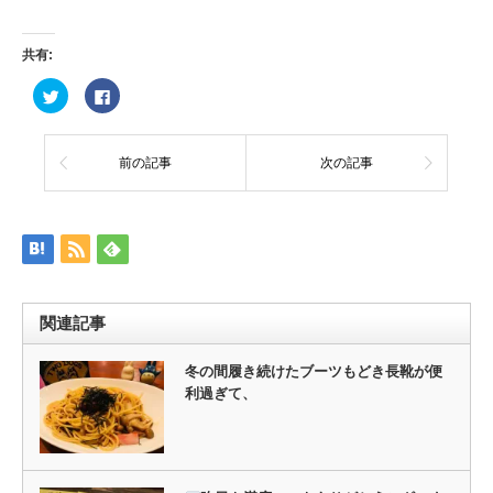
共有:
ク
Facebook
リ
で
ッ
共
ク
有
し
す
て
る
前の記事
次の記事
Twitter
に
で
は
共
ク
有
リ
(新
ッ
し
ク
い
し
ウ
て
ィ
く
ン
だ
ド
さ
ウ
い
関連記事
で
(新
開
し
き
い
ま
ウ
冬の間履き続けたブーツもどき長靴が便
す)
ィ
利過ぎて、
ン
ド
ウ
で
開
き
ま
す)