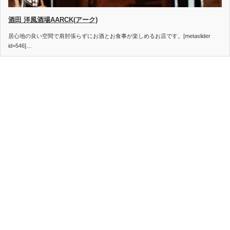
酒田 洋風酒場AARCK(アーク)
居心地の良い空間で肩肘張らずにお酒とお食事が楽しめるお店です。[metaslider
id=546]…