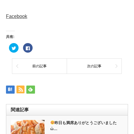
Facebook
共有:
ク
Facebook
リ
で
ッ
共
ク
有
し
す
て
る
前の記事
次の記事
Twitter
に
で
は
共
ク
有
リ
(新
ッ
し
ク
い
し
ウ
て
ィ
く
ン
だ
ド
さ
ウ
い
関連記事
で
(新
開
し
き
い
ま
ウ
昨日も満席ありがとうございました
す)
ィ
ὠ…
ン
ド