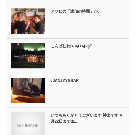
き
ま
す)
アサヒの「琥珀の時間」が、
こんばむわ(● ˃̶͈̀ロ˂̶͈́)੭ꠥ⁾⁾
♪JANZZYSBAR
いつもありがとうございます 神楽です 4
月22日までǳ…