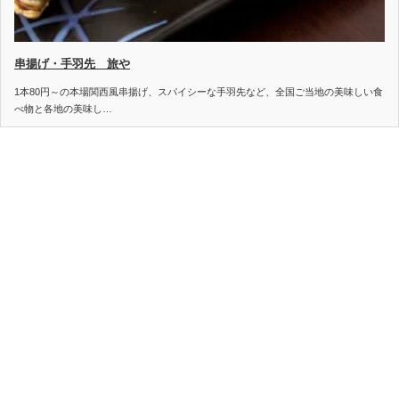
串揚げ・手羽先 旅や
1本80円～の本場関西風串揚げ、スパイシーな手羽先など、全国ご当地の美味しい食
べ物と各地の美味し…