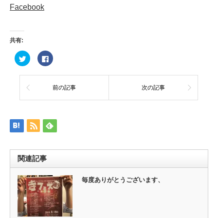
Facebook
共有:
ク
Facebook
リ
で
ッ
共
ク
有
し
す
て
る
前の記事
次の記事
Twitter
に
で
は
共
ク
有
リ
(新
ッ
し
ク
い
し
ウ
て
ィ
く
ン
だ
ド
さ
ウ
い
関連記事
で
(新
開
し
き
い
ま
ウ
毎度ありがとうございます、
す)
ィ
ン
ド
ウ
で
開