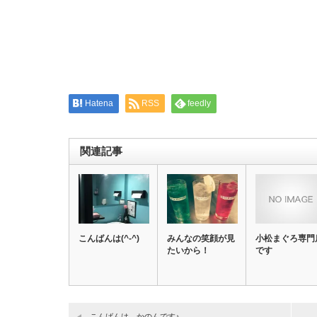
開
し
き
い
ま
ウ
す)
ィ
ン
ド
ウ
で
開
き
ま
す)
Hatena
RSS
feedly
関連記事
こんばんは(^-^)
みんなの笑顔が見
小松まぐろ専門
たいから！
です
こんばんは、かのんです♪