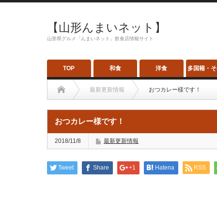
【山形んまいネット】
山形県グルメ「んまいネット」飲食店情報サイト
TOP
和食
洋食
多国籍・そ
最新更新情報
おつカレー様です！
おつカレー様です！
2018/11/8
最新更新情報
Tweet
Share
+1
Hatena
RSS