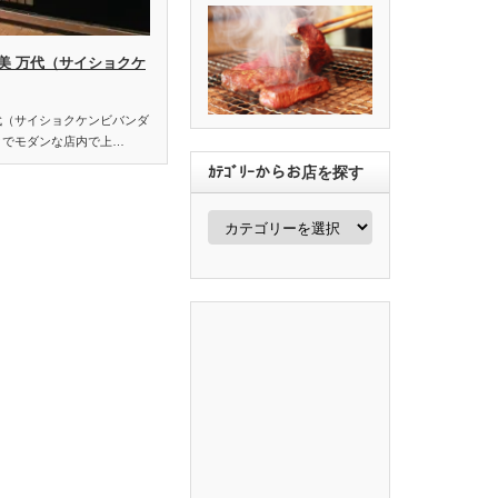
美 万代（サイショクケ
代（サイショクケンビバンダ
クでモダンな店内で上…
ｶﾃｺﾞﾘｰからお店を探す
ｶ
ﾃ
ｺﾞ
ﾘ
ｰ
か
ら
お
店
を
探
す