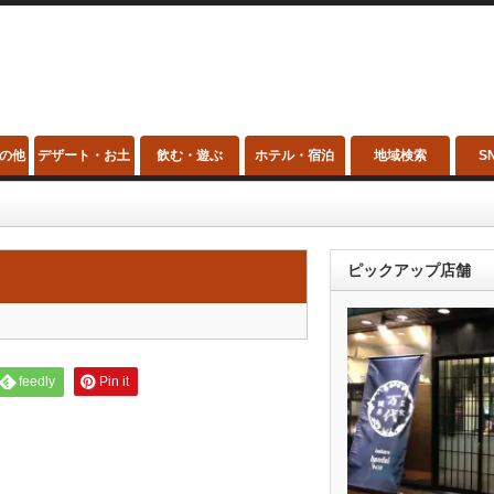
の他
デザート・お土
飲む・遊ぶ
ホテル・宿泊
地域検索
S
産
ピックアップ店舗
feedly
Pin it