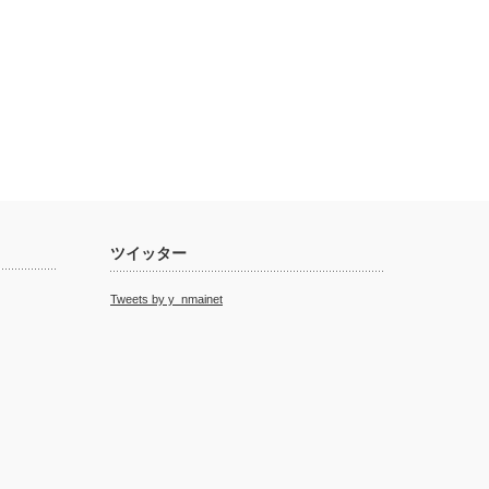
ツイッター
Tweets by y_nmainet