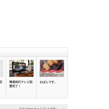
店
簡易街灯テレビ設
おばんです。
置完了！
今日はXmasオードブルを試作し、