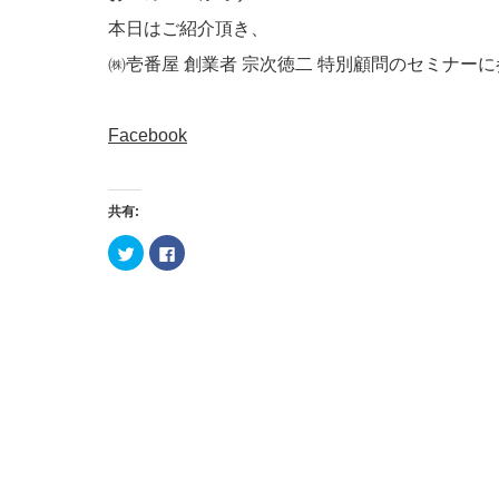
本日はご紹介頂き、
㈱壱番屋 創業者 宗次徳二 特別顧問のセミナーに参
Facebook
共有:
ク
Facebook
リ
で
ッ
共
ク
有
し
す
て
る
Twitter
に
で
は
共
ク
有
リ
(新
ッ
し
ク
い
し
ウ
て
ィ
く
ン
だ
ド
さ
ウ
い
で
(新