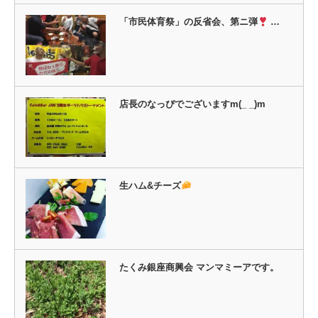
ま
す)
「市民体育祭」の反省会、第ニ弾
…
店長のなっぴでございますm(_ _)m
生ハム&チーズ
たくみ銀座商興会 マンマミーアです。