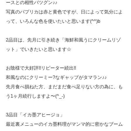
ースとの相性バツグン♪♪
写真のパプリカは赤と黄色ですが、日によって気分によ
って、いろんな色を使いたいと思います(^^)b
2品目は、先月に引き続き「海鮮和風うにクリームリゾ
ット」でいきたいと思います☆
お陰様で大好評!!リピーター続出!!
和風なのにクリーミー?なギャップがタマラン♪♪
先月食べ損ねた方、まだまだ食べ足りない方の為に、も
う1ヶ月続行しますよ〜(^_-)
3品目「イカ墨アヒージョ」
最近裏メニューのイカ墨料理がマンマ的に密かなブーム