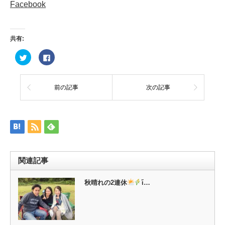
Facebook
共有:
ク
Facebook
リ
で
ッ
共
ク
有
し
す
て
る
前の記事
次の記事
Twitter
に
で
は
共
ク
有
リ
(新
ッ
し
ク
い
し
ウ
て
ィ
く
ン
だ
ド
さ
ウ
い
関連記事
で
(新
開
し
き
い
ま
ウ
秋晴れの2連休
ἴ…
す)
ィ
ン
ド
ウ
で
開
き