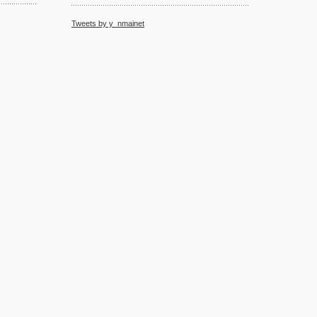
Tweets by y_nmainet