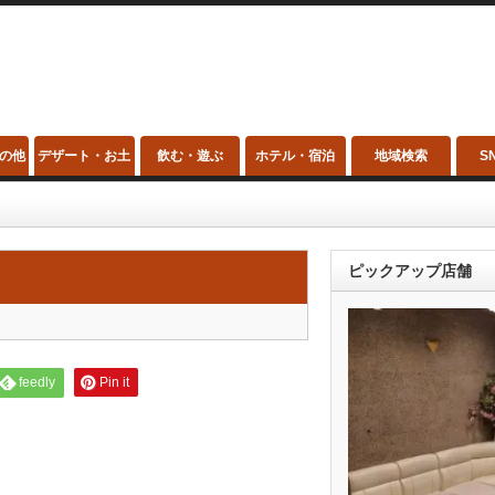
の他
デザート・お土
飲む・遊ぶ
ホテル・宿泊
地域検索
S
産
ピックアップ店舗
feedly
Pin it