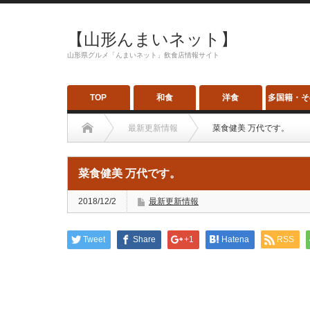
【山形んまいネット】
山形県グルメ「んまいネット」飲食店情報サイト
TOP
和食
洋食
多国籍・そ
最新更新情報
菜食健美 万代です。
菜食健美 万代です。
2018/12/2
最新更新情報
Tweet
Share
+1
Hatena
RSS