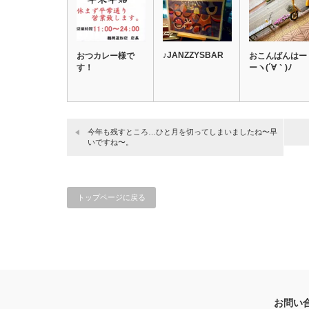
♪JANZZYSBAR
おつカレー様で
おこんばんはー
す！
ーヽ(´∀｀)ﾉ
今年も残すところ…ひと月を切ってしまいましたね〜早
いですね〜。
トップページに戻る
お問い