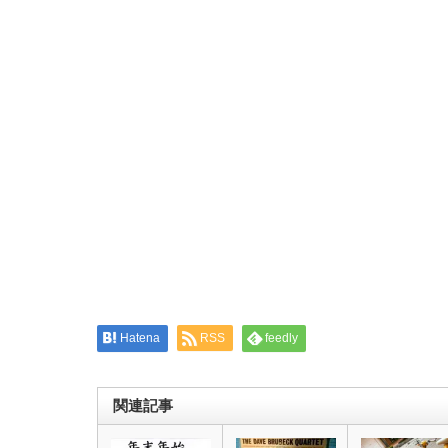
ク
有
し
す
て
る
Twitter
に
で
は
共
ク
有
リ
(新
ッ
し
ク
い
し
ウ
て
ィ
く
ン
だ
ド
さ
ウ
い
で
(新
開
し
き
い
ま
ウ
す)
ィ
ン
ド
ウ
で
開
き
ま
す)
Hatena
RSS
feedly
関連記事