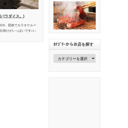
e(パラダイス。)
BOX、団体でカラオケルー
仕掛けがいっぱいです♪い
ｶﾃｺﾞﾘｰからお店を探す
ｶ
ﾃ
ｺﾞ
ﾘ
ｰ
か
ら
お
店
を
探
す