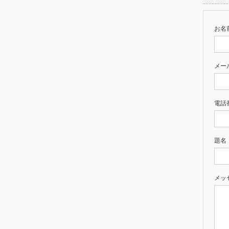
お名前
メー
電話
題名
メッ