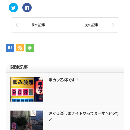
ク
Facebook
リ
で
ッ
共
ク
有
し
す
て
る
前の記事
次の記事
Twitter
に
で
は
共
ク
有
リ
(新
ッ
し
ク
い
し
ウ
て
ィ
く
ン
だ
ド
さ
ウ
い
関連記事
で
(新
開
し
き
い
ま
ウ
串カツ乙杯です！
す)
ィ
ン
ド
ウ
で
開
き
ま
す)
さがえ楽しまナイトやってまーす＼(^o^)
／