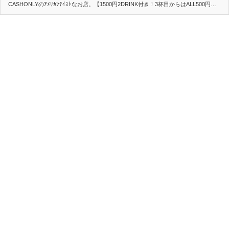
CASHONLYのｱﾒﾘｶﾝﾃｲｽﾄなお店。【1500円2DRINK付き！3杯目からはALL500円…