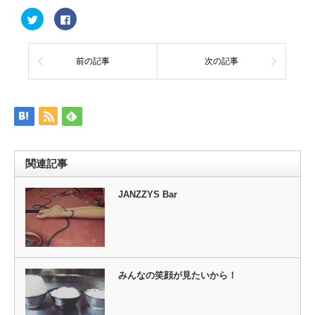
ク
Facebook
リ
で
ッ
共
ク
有
し
す
て
る
前の記事
次の記事
Twitter
に
で
は
共
ク
有
リ
(新
ッ
し
ク
い
し
ウ
て
ィ
く
ン
だ
ド
さ
ウ
い
関連記事
で
(新
開
し
き
い
ま
ウ
JANZZYS Bar
す)
ィ
ン
ド
ウ
で
開
き
ま
す)
みんなの笑顔が見たいから！