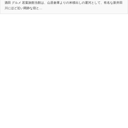
酒田 グルメ 若葉旅館当館は、山居倉庫よりの米積出しの運河として、有名な新井田
川にほど近い閑静な宿と…