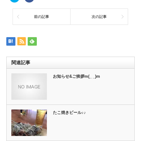
リ
で
ッ
共
ク
有
し
す
て
る
前の記事
次の記事
Twitter
に
で
は
共
ク
有
リ
(新
ッ
し
ク
い
し
ウ
て
ィ
く
ン
だ
ド
さ
ウ
い
関連記事
で
(新
開
し
き
い
ま
ウ
お知らせ&ご挨拶m(_ _)m
す)
ィ
ン
ド
ウ
で
開
き
ま
す)
たこ焼きビール♪♪