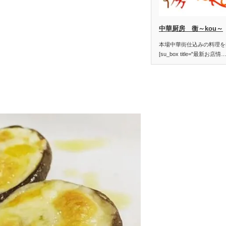
中華厨房 衡～kou～
本場中華街仕込みの料理を
[su_box title="最新お店情