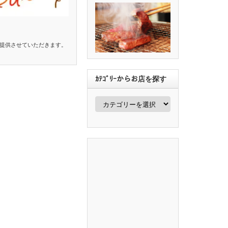
提供させていただきます。
…
ｶﾃｺﾞﾘｰからお店を探す
ｶ
ﾃ
ｺﾞ
ﾘ
ｰ
か
ら
お
店
を
探
す