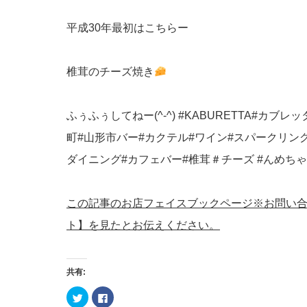
平成30年最初はこちらー
椎茸のチーズ焼き
ふぅふぅしてねー(^-^) #KABURETTA#カブ
町#山形市バー#カクテル#ワイン#スパークリン
ダイニング#カフェバー#椎茸＃チーズ #んめちゃ
この記事のお店フェイスブックページ※お問い
ト】を見たとお伝えください。
共有:
ク
Facebook
リ
で