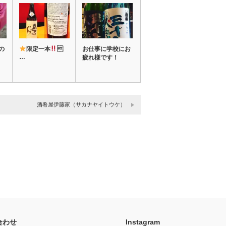
の
限定一本

お仕事に学校にお
…
疲れ様です！
酒肴屋伊藤家（サカナヤイトウケ）
合わせ
Instagram