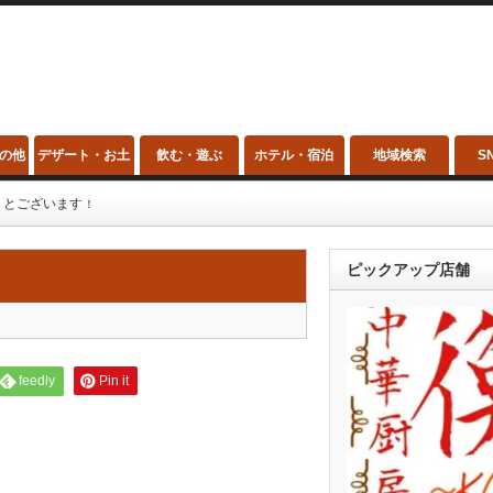
の他
デザート・お土
飲む・遊ぶ
ホテル・宿泊
地域検索
S
産
うとございます！
ピックアップ店舗
feedly
Pin it