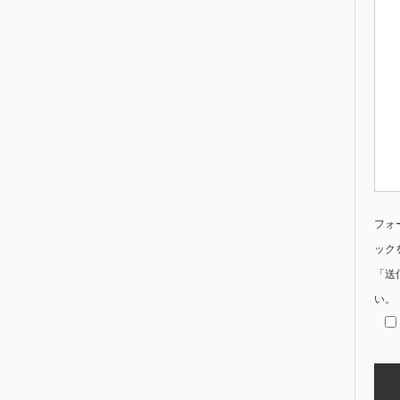
フォ
ック
「送
い。