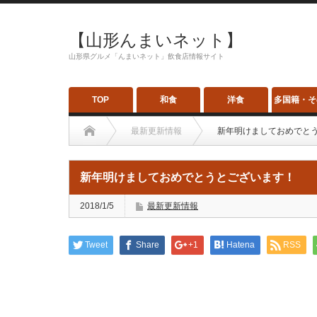
【山形んまいネット】
山形県グルメ「んまいネット」飲食店情報サイト
TOP
和食
洋食
多国籍・そ
最新更新情報
新年明けましておめでと
新年明けましておめでとうとございます！
2018/1/5
最新更新情報
Tweet
Share
+1
Hatena
RSS