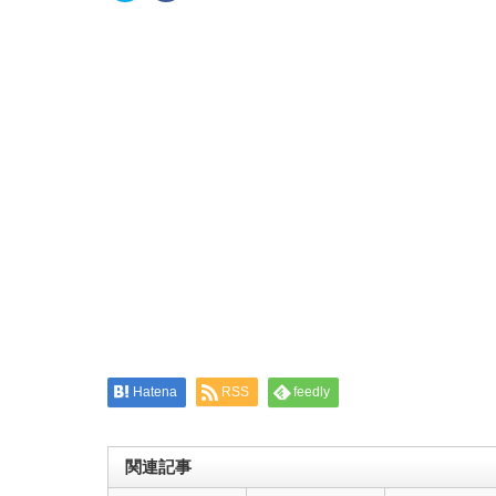
ッ
共
ク
有
し
す
て
る
Twitter
に
で
は
共
ク
有
リ
(新
ッ
し
ク
い
し
ウ
て
ィ
く
ン
だ
ド
さ
ウ
い
で
(新
開
し
き
い
ま
ウ
す)
ィ
ン
ド
ウ
で
開
き
ま
す)
Hatena
RSS
feedly
関連記事