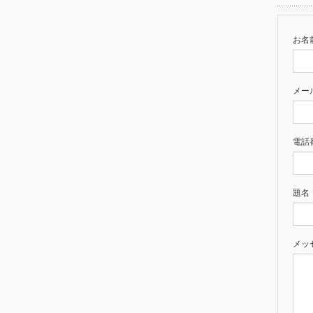
お名前
メー
電話
題名
メッ