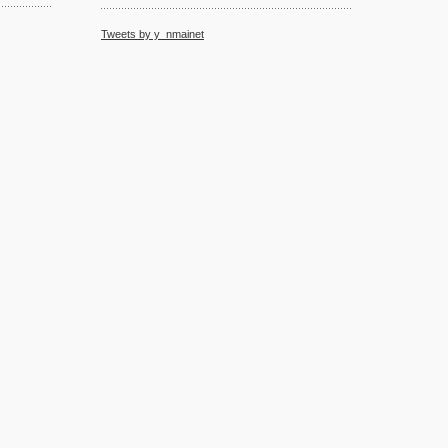
Tweets by y_nmainet