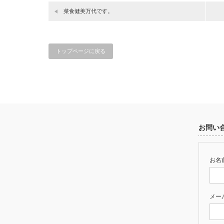
菜食健美万代です。
トップページに戻る
お問い
お名前
メー