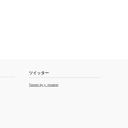
ツイッター
Tweets by y_nmainet