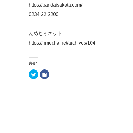
https://bandaisakata.com/
0234-22-2200
んめちゃネット
https://nmecha.net/archives/104
共有:
ク
Facebook
リ
で
ッ
共
ク
有
し
す
て
る
Twitter
に
で
は
共
ク
有
リ
(新
ッ
し
ク
い
し
ウ
て
ィ
く
ン
だ
ド
さ