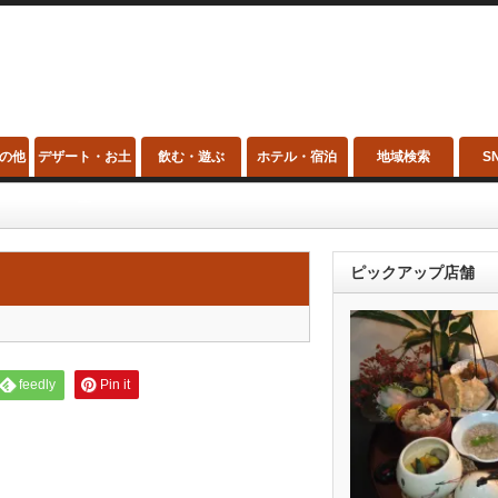
の他
デザート・お土
飲む・遊ぶ
ホテル・宿泊
地域検索
S
産
ピックアップ店舗
feedly
Pin it