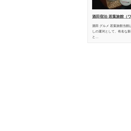
酒田宿泊 若葉旅館（
酒田 グルメ 若葉旅館当
しの運河として、有名な新
と…