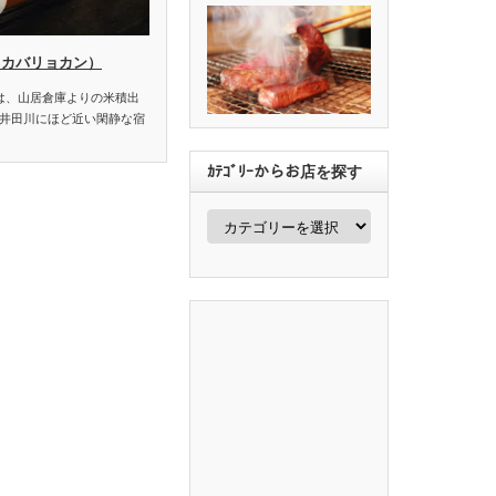
ワカバリョカン）
館は、山居倉庫よりの米積出
井田川にほど近い閑静な宿
ｶﾃｺﾞﾘｰからお店を探す
ｶ
ﾃ
ｺﾞ
ﾘ
ｰ
か
ら
お
店
を
探
す