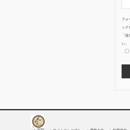
フォ
ック
「送
い。