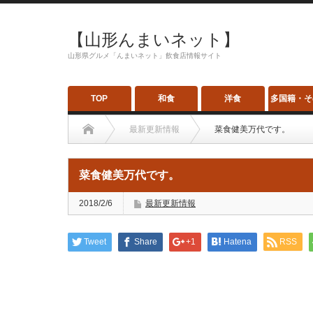
【山形んまいネット】
山形県グルメ「んまいネット」飲食店情報サイト
TOP
和食
洋食
多国籍・そ
最新更新情報
菜食健美万代です。
菜食健美万代です。
2018/2/6
最新更新情報
Tweet
Share
+1
Hatena
RSS