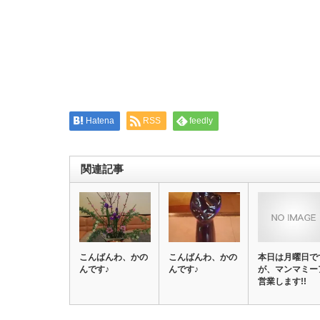
ウ
い
で
(新
開
し
き
い
ま
ウ
す)
ィ
ン
ド
ウ
で
開
き
ま
す)
Hatena
RSS
feedly
関連記事
こんばんわ、かの
こんばんわ、かの
本日は月曜日で
んです♪
んです♪
が、マンマミー
営業します!!