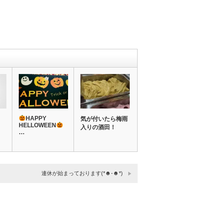
HAPPY
気が付いたら梅雨
HELLOWEEN
入りの酒田！
…
連休が始まっております(*☻-☻*)