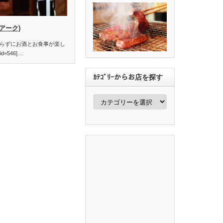
(アーク)
らずにお酒とお食事が楽し
d=546]…
ｶﾃｺﾞﾘｰからお店を探す
ｶ
ﾃ
ｺﾞ
ﾘ
ｰ
か
ら
お
店
を
探
す