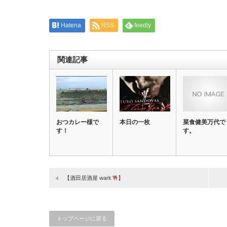
開
き
ま
す)
Hatena
RSS
feedly
関連記事
おつカレー様で
本日の一枚
菜食健美万代で
す！
す。
【酒田居酒屋 wark
】
トップページに戻る