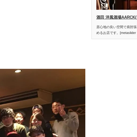
酒田 洋風酒場AARCK
居心地の良い空間で肩肘張
めるお店です。[metaslider i