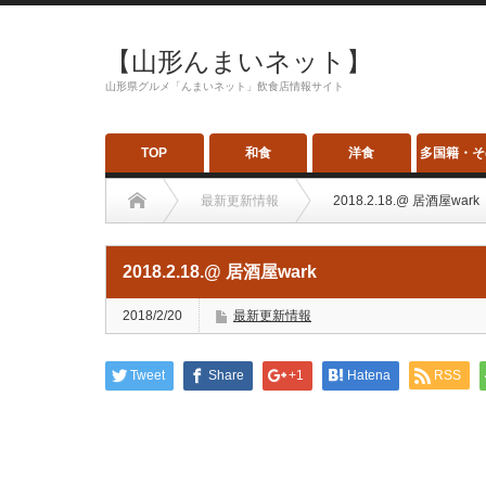
【山形んまいネット】
山形県グルメ「んまいネット」飲食店情報サイト
TOP
和食
洋食
多国籍・そ
最新更新情報
2018.2.18.@ 居酒屋wark
2018.2.18.@ 居酒屋wark
2018/2/20
最新更新情報
Tweet
Share
+1
Hatena
RSS