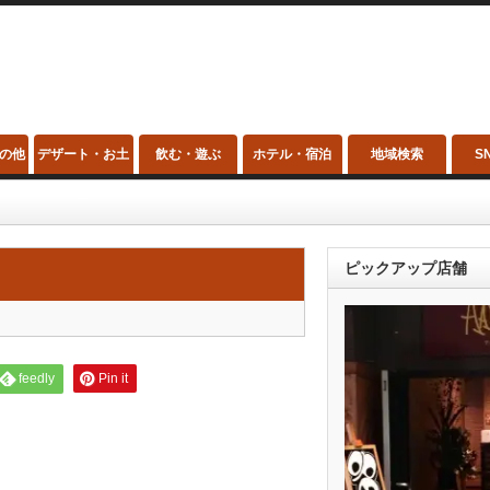
の他
デザート・お土
飲む・遊ぶ
ホテル・宿泊
地域検索
S
産
ピックアップ店舗
feedly
Pin it