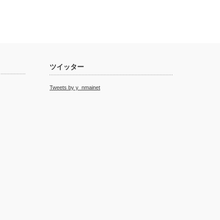
ツイッター
Tweets by y_nmainet