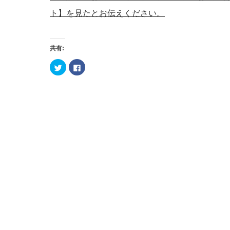
ト】を見たとお伝えください。
共有:
ク
Facebook
リ
で
ッ
共
ク
有
し
す
て
る
Twitter
に
で
は
共
ク
有
リ
(新
ッ
し
ク
い
し
ウ
て
ィ
く
ン
だ
ド
さ
ウ
い
で
(新
開
し
き
い
ま
ウ
す)
ィ
ン
ド
ウ
で