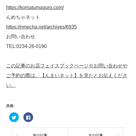
https://komatumaguro.com/
んめちゃネット
https://nmecha.net/archives/6935
お問い合わせ
TEL:0234-26-0190
この記事のお店フェイスブックページ※お問い合わせや
ご予約の際は、【んまいネット】を見たとお伝えくださ
い。
共有:
ク
Facebook
リ
で
ッ
共
ク
有
し
す
て
る
前の記事
次の記事