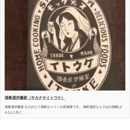
酒肴屋伊藤家（サカナヤイトウケ）
酒肴屋伊藤家 仕入れたて海鮮がメインの居酒屋です。 湊町酒田ならではの酒肴(さ
かな)と共に …