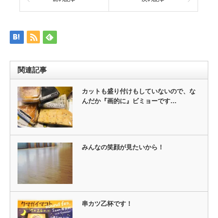
Twitter
に
で
は
共
ク
有
リ
(新
ッ
し
ク
い
し
ウ
て
ィ
く
ン
だ
ド
さ
ウ
い
関連記事
で
(新
開
し
き
い
ま
ウ
カットも盛り付けもしていないので、な
す)
ィ
んだか『画的に』ビミョーです…
ン
ド
ウ
で
開
き
ま
す)
みんなの笑顔が見たいから！
串カツ乙杯です！