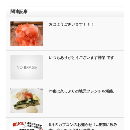
ン
だ
ド
さ
ウ
い
関連記事
で
(新
開
し
き
い
ま
ウ
おはようございます！！！
す)
ィ
ン
ド
ウ
で
開
き
ま
す)
いつもありがとうございます神楽 です
昨夜は久しぶりの地元フレンチを堪能。
6月のカブコンのお知らせ！..夏前に飲み