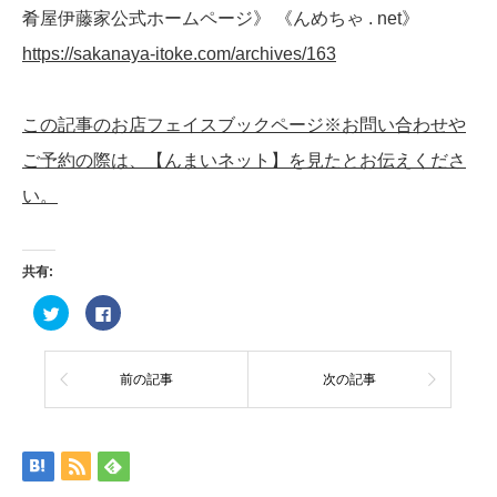
肴屋伊藤家公式ホームページ》 《んめちゃ . net》
https://sakanaya-itoke.com/archives/163
この記事のお店フェイスブックページ※お問い合わせや
ご予約の際は、【んまいネット】を見たとお伝えくださ
い。
共有:
ク
Facebook
リ
で
ッ
共
ク
有
し
す
て
る
前の記事
次の記事
Twitter
に
で
は
共
ク
有
リ
(新
ッ
し
ク
い
し
ウ
て
ィ
く