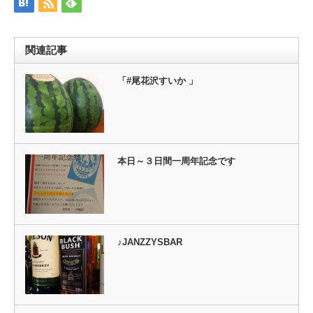
い
し
ウ
て
ィ
く
ン
だ
ド
さ
ウ
い
関連記事
で
(新
開
し
き
い
ま
ウ
「#尾花沢すいか 」
す)
ィ
ン
ド
ウ
で
開
き
ま
す)
本日～３日間一周年記念です
♪JANZZYSBAR