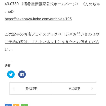
43-0739 《酒肴屋伊藤家公式ホームページ》 《んめちゃ
. net》
https://sakanaya-itoke.com/archives/195
この記事のお店フェイスブックページ※お問い合わせや
ご予約の際は、【んまいネット】を見たとお伝えくださ
い。
共有:
ク
Facebook
リ
で
ッ
共
ク
有
し
す
て
る
前の記事
次の記事
Twitter
に
で
は
共
ク
有
リ
(新
ッ
し
ク