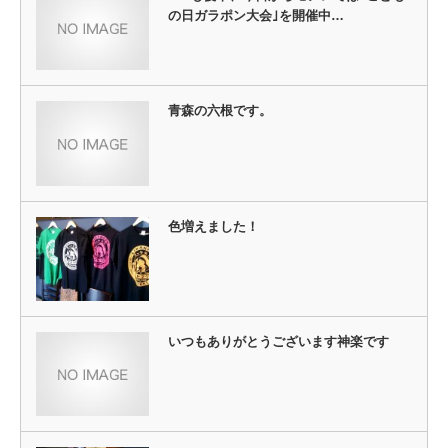
す)
ィ
の日ガラポン大会｣を開催中…
ン
ド
ウ
で
開
き
ま
す)
青森の六根です。
色増えました！
いつもありがとうございます神楽です