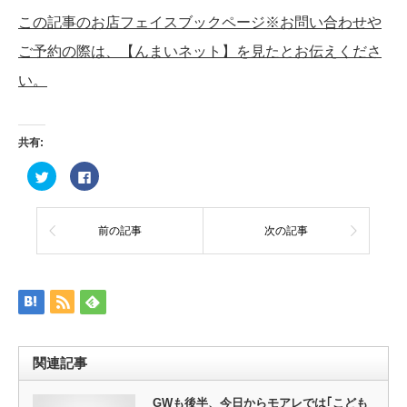
この記事のお店フェイスブックページ※お問い合わせや
ご予約の際は、【んまいネット】を見たとお伝えくださ
い。
共有:
ク
Facebook
リ
で
ッ
共
ク
有
し
す
て
る
前の記事
次の記事
Twitter
に
で
は
共
ク
有
リ
(新
ッ
し
ク
い
し
ウ
て
ィ
く
ン
だ
ド
さ
ウ
い
関連記事
で
(新
開
し
き
い
ま
ウ
GWも後半、今日からモアレでは｢こども