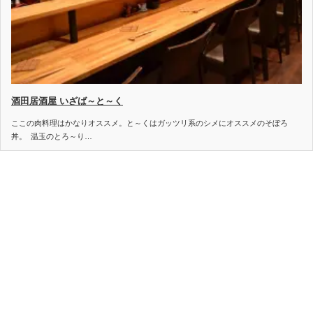
酒田居酒屋 いざば～と～く
ここの肉料理はかなりオススメ。と～くはガッツリ系のシメにオススメのそぼろ
丼。 温玉のとろ～り…