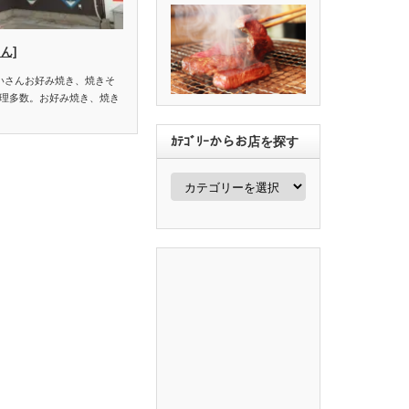
ん]
こいさんお好み焼き、焼きそ
理多数。お好み焼き、焼き
ｶﾃｺﾞﾘｰからお店を探す
ｶ
ﾃ
ｺﾞ
ﾘ
ｰ
か
ら
お
店
を
探
す