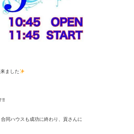
て来ました
‼︎
ます♬合同ハウスも成功に終わり、貢さんに