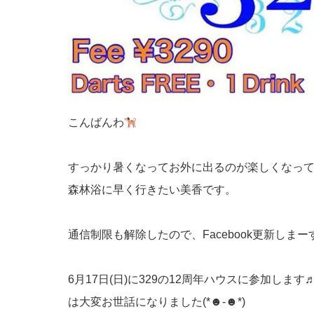
こんばんわ
すっかり暑くなってお外に出るのが楽しくなっ
森林浴に早く行きたい美香です。
通信制限も解除したので、Facebook更新しまーす
6月17日(日)に329の12周年ハウスに参加し
は大変お世話になりました(*☻-☻*)