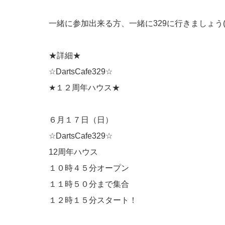
一緒に参加出来る方、一緒に329に行きましょう(*´
★詳細★
☆DartsCafe329☆
★１２周年ハウス★
６月１７日（日）
☆DartsCafe329☆
12周年ハウス
１０時４５分オープン
１１時５０分まで集合
１２時１５分スタート！