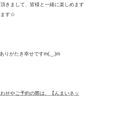
導頂きまして、皆様と一緒に楽しめます
します☆
りがたき幸せですm(._.)m
合わせやご予約の際は、【んまいネッ