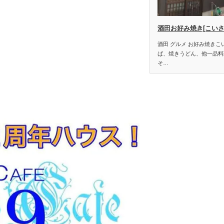
酒田お好み焼き[こいさ
酒田 グルメ お好み焼き
ば、焼きうどん、他一品料
そ…