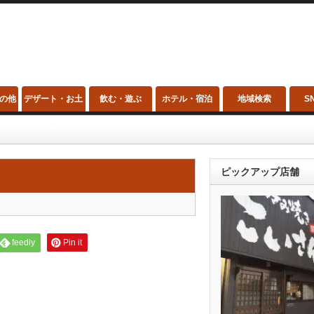
の他
デザート・お土
飲む・遊ぶ
ホテル・宿泊
地域検索
S
産
ピックアップ店舗
feedly
Pin it