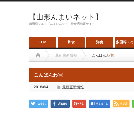
【山形んまいネット】
山形県グルメ「んまいネット」飲食店情報サイト
TOP
和食
洋食
多国籍・そ
最新更新情報
こんばんわ
こんばんわ
2018/6/4
最新更新情報
Tweet
Share
+1
Hatena
RSS