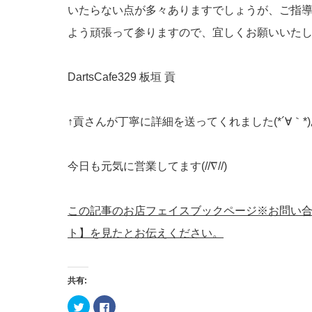
いたらない点が多々ありますでしょうが、ご指
よう頑張って参りますので、宜しくお願いいた
DartsCafe329 板垣 貢
↑貢さんが丁寧に詳細を送ってくれました(*´∀｀*)あ
今日も元気に営業してます(//∇//)
この記事のお店フェイスブックページ※お問い
ト】を見たとお伝えください。
共有:
ク
Facebook