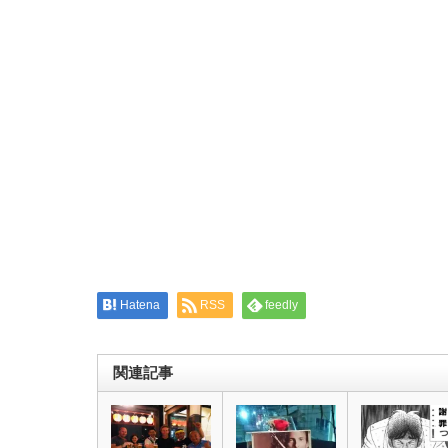
Twitter
に
で
は
共
ク
有
リ
(新
ッ
し
ク
い
し
ウ
て
ィ
く
ン
だ
ド
さ
ウ
い
で
(新
開
し
き
い
ま
ウ
す)
ィ
ン
ド
ウ
で
開
き
ま
す)
Hatena
RSS
feedly
関連記事