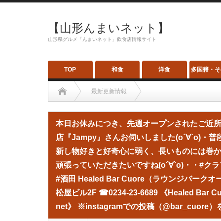
【山形んまいネット】
山形県グルメ「んまいネット」飲食店情報サイト
TOP
和食
洋食
多国籍・そ
最新更新情報
本日お休みにつき、先週オープンされたご近所さんの酒田初、ク
本日お休みにつき、先週オープンされたご近
し物好きと好奇心に弱く、長いものには巻かれろ主義なので（笑）
店『Jampy』さんお伺いしました(о´∀`о)
新し物好きと好奇心に弱く、長いものには巻
田 Healed Bar Cuore（ラウンジバークオーレ） 山形県 酒田市中
頑張っていただきたいですね(о´∀`о)・・#クラ
※instagramでの投稿（@bar_cuore）を表示しています。
#酒田 Healed Bar Cuore（ラウンジバーク
松屋ビル2F ☎︎0234-23-6689 《Healed B
net》 ※instagramでの投稿（@bar_cuo