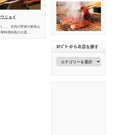
ボウニョイ
く…。 庄内の野菜や鮮魚な
中華料理特有の大皿…
ｶﾃｺﾞﾘｰからお店を探す
ｶ
ﾃ
ｺﾞ
ﾘ
ｰ
か
ら
お
店
を
探
す