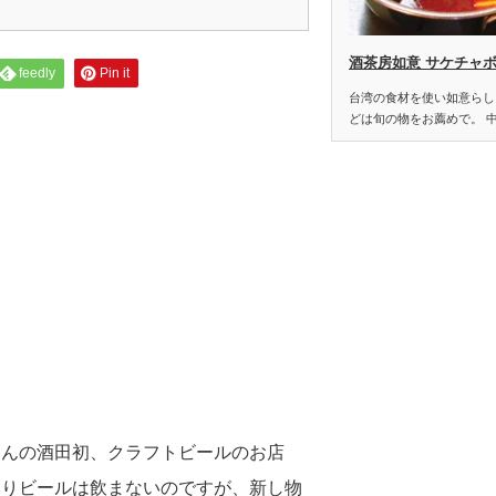
酒茶房如意 サケチャ
feedly
Pin it
台湾の食材を使い如意らし
どは旬の物をお薦めで。 
さんの酒田初、クラフトビールのお店
段あまりビールは飲まないのですが、新し物