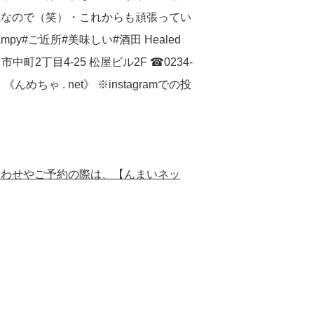
義なので（笑）・これからも頑張ってい
mpy#ご近所#美味しい#酒田 Healed
中町2丁目4-25 松屋ビル2F ☎︎0234-
 《んめちゃ . net》 ※instagramでの投
合わせやご予約の際は、【んまいネッ