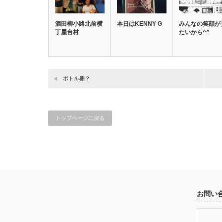
酒田柳小路北前横
本日はKENNY G
みんなの笑顔が
丁屋台村
たいから^^
ボトル棚？
トップページに戻る
お問い