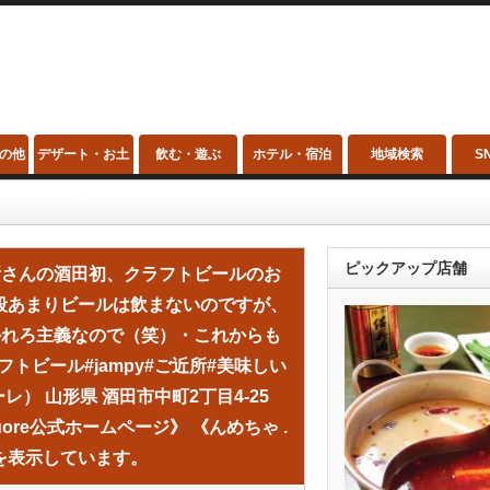
の他
デザート・お土
飲む・遊ぶ
ホテル・宿泊
地域検索
S
産
ラフトビールのお店『Jampy』さんお伺いしました(о´∀`о)・普段あまりビー
ピックアップ店舗
所さんの酒田初、クラフトビールのお
・これからも頑張っていただきたいですね(о´∀`о)・・#クラフトビール#jamp
・普段あまりビールは飲まないのですが、
かれろ主義なので（笑）・これからも
町2丁目4-25 松屋ビル2F ☎︎0234-23-6689 《Healed Bar Cuore公式ホームペー
フトビール#jampy#ご近所#美味しい
オーレ） 山形県 酒田市中町2丁目4-25
ar Cuore公式ホームページ》 《んめちゃ .
re）を表示しています。