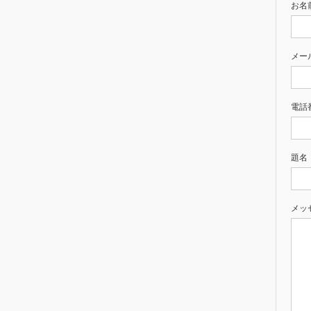
お名前
メー
電話
題名
メッ