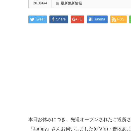
2018/6/4
最新更新情報
Tweet
Share
+1
Hatena
RSS
本日お休みにつき、先週オープンされたご近所
『Jampy』さんお伺いしました(о´∀`о)・普