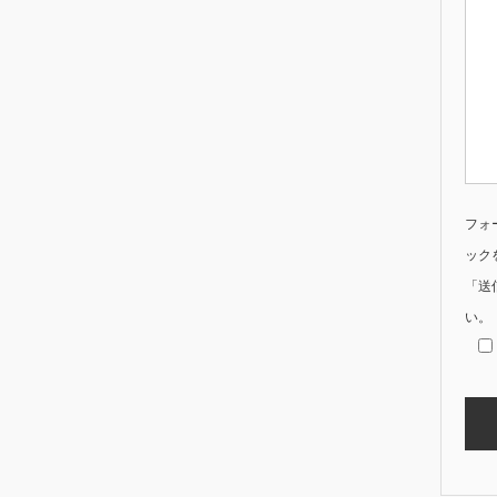
フォ
ック
「送
い。