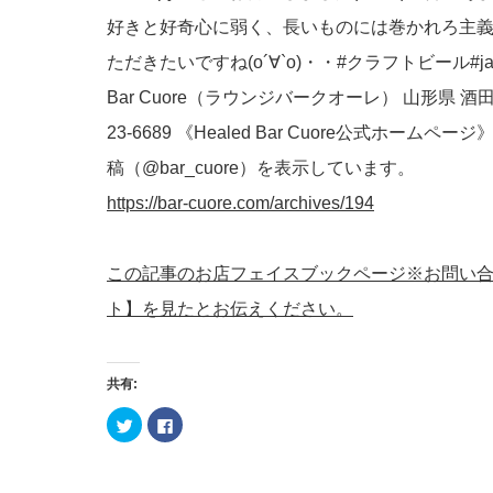
好きと好奇心に弱く、長いものには巻かれろ主
ただきたいですね(о´∀`о)・・#クラフトビール#ja
Bar Cuore（ラウンジバークオーレ） 山形県 酒田市
23-6689 《Healed Bar Cuore公式ホームページ》
稿（@bar_cuore）を表示しています。
https://bar-cuore.com/archives/194
この記事のお店フェイスブックページ※お問い
ト】を見たとお伝えください。
共有:
ク
Facebook
リ
で
ッ
共
ク
有
し
す
て
る