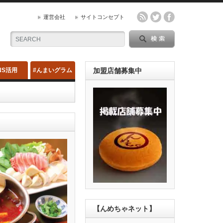
運営会社
サイトコンセプト
NS活用
#んまいグラム
加盟店舗募集中
ルは飲まないのですが、新
y#ご近所#美味しい#酒
ジ》 《んめちゃ . net》
【んめちゃネット】