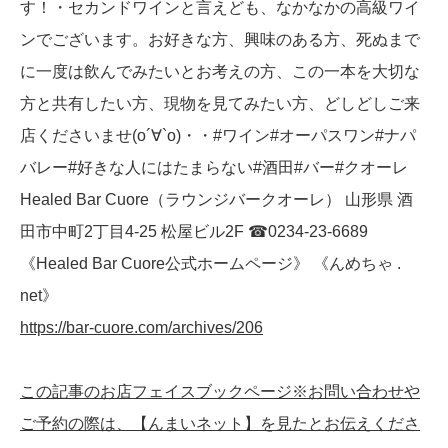
す！・セカンドワインと言えども、なかなかの高級ワイ
ンでございます。お好きな方、興味のある方、死ぬまで
に一度は飲んでみたいとお考えの方、この一本を大切な
方と共有したい方、現物を見てみたい方、どしどしご来
店くださいませ(о´∀`о)・・#ワイン#オーパスワン#ナパ
バレー#好きな人にはたまらない#酒田#バー#クオーレ
Healed Bar Cuore（ラウンジバークオーレ） 山形県 酒
田市中町2丁目4-25 松屋ビル2F ☎︎0234-23-6689
《Healed Bar Cuore公式ホームページ》 《んめちゃ .
net》
https://bar-cuore.com/archives/206
この記事のお店フェイスブックページ※お問い合わせや
ご予約の際は、【んまいネット】を見たとお伝えくださ