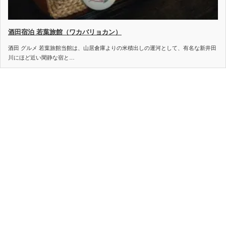
酒田宿泊 若葉旅館（ワカバリョカン）
酒田 グルメ 若葉旅館当館は、山居倉庫よりの米積出しの運河として、有名な新井田
川にほど近い閑静な宿と…