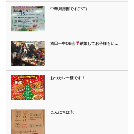
ま
す)
中華厨房衡です(°▽°)
酒田一中OB会
結婚してお子様もい…
おつカレー様です！
こんにちは