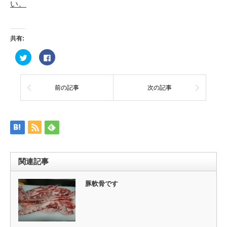
い。
共有:
ク
Facebook
リ
で
ッ
共
ク
有
し
す
て
る
前の記事
次の記事
Twitter
に
で
は
共
ク
有
リ
(新
ッ
し
ク
い
し
ウ
て
ィ
く
ン
だ
ド
さ
ウ
い
関連記事
で
(新
開
し
き
い
ま
ウ
豚軟骨です
す)
ィ
ン
ド
ウ
で
開
き