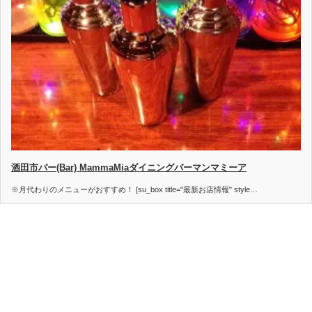
酒田市バー(Bar) MammaMiaダイニングバーマンマミーア
※月代わりのメニューがおすすめ！ [su_box title="最新お店情報" style…