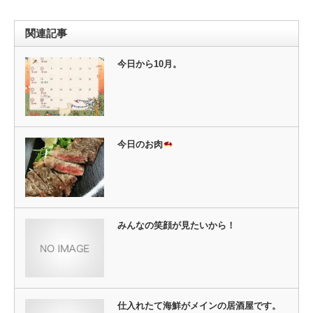
ィ
く
ン
だ
ド
さ
ウ
い
関連記事
で
(新
開
し
き
い
ま
ウ
今日から10月。
す)
ィ
ン
ド
ウ
で
開
き
ま
す)
今日のお肉
みんなの笑顔が見たいから！
仕入れたて海鮮がメインの居酒屋です。