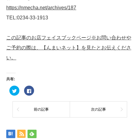
https://nmecha.net/archives/187
TEL:0234-33-1913
この記事のお店フェイスブックページ※お問い合わせや
ご予約の際は、【んまいネット】を見たとお伝えくださ
い。
共有:
ク
Facebook
リ
で
ッ
共
ク
有
し
す
て
る
前の記事
次の記事
Twitter
に
で
は
共
ク
有
リ
(新
ッ
し
ク
い
し
ウ
て