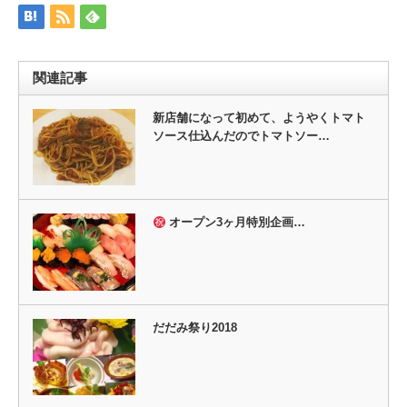
し
ク
い
し
ウ
て
ィ
く
ン
だ
ド
さ
ウ
い
関連記事
で
(新
開
し
き
い
ま
ウ
新店舗になって初めて、ようやくトマト
す)
ィ
ソース仕込んだのでトマトソー…
ン
ド
ウ
で
開
き
ま
す)
オープン3ヶ月特別企画…
だだみ祭り2018