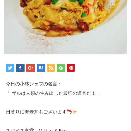
今日の小林シェフの名言：
「 ザルは人類の生み出した最強の道具だ！ 」
日替りに海老丼もございます
スパイス食堂 MILL～ミル～