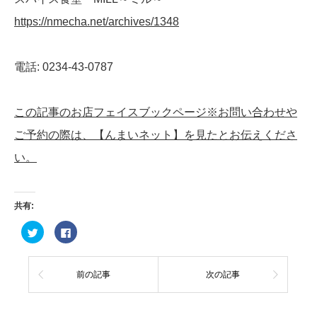
https://nmecha.net/archives/1348
電話: 0234-43-0787
この記事のお店フェイスブックページ※お問い合わせや
ご予約の際は、【んまいネット】を見たとお伝えくださ
い。
共有:
ク
Facebook
リ
で
ッ
共
ク
有
し
す
て
る
前の記事
次の記事
Twitter
に
で
は
共
ク
有
リ
(新
ッ