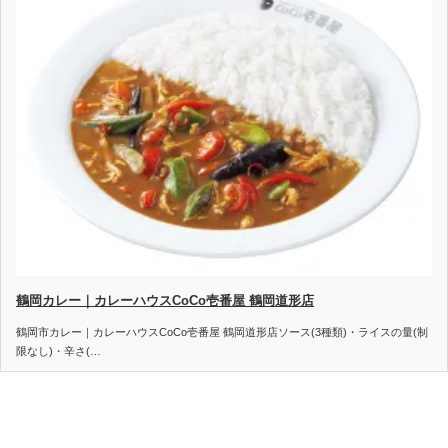
鶴岡カレー｜カレーハウスCoCo壱番屋 鶴岡道形店
鶴岡市カレー｜カレーハウスCoCo壱番屋 鶴岡道形店ソース(3種類)・ライスの量(制
限なし)・辛さ(…