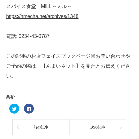
スパイス食堂 MILL～ミル～
https://nmecha.net/archives/1348
電話: 0234-43-0787
この記事のお店フェイスブックページ※お問い合わせや
ご予約の際は、【んまいネット】を見たとお伝えくださ
い。
共有:
ク
Facebook
リ
で
ッ
共
ク
有
し
す
て
る
前の記事
次の記事
Twitter
に
で
は
共
ク