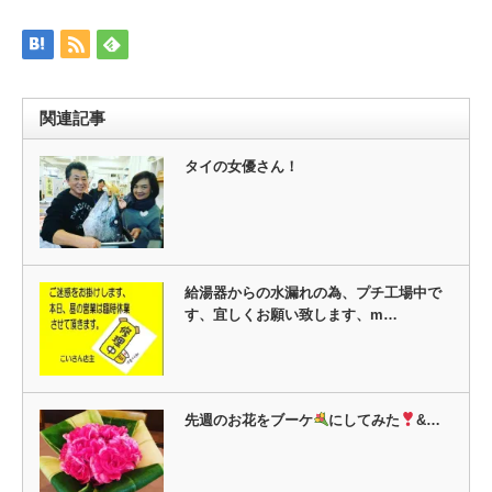
有
リ
(新
ッ
し
ク
い
し
ウ
て
ィ
く
ン
だ
ド
さ
ウ
い
関連記事
で
(新
開
し
き
い
ま
ウ
タイの女優さん！
す)
ィ
ン
ド
ウ
で
開
き
ま
す)
給湯器からの水漏れの為、プチ工場中で
す、宜しくお願い致します、m…
先週のお花をブーケ
にしてみた
&…